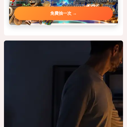
單筆存款 3000 就送轉盤機會，最高 2888 每天都能中。
免費抽一次 →