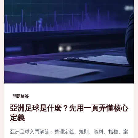
問題解答
亞洲足球是什麼？先用一頁弄懂核心
定義
亞洲足球入門解答：整理定義、規則、資料、指標、案