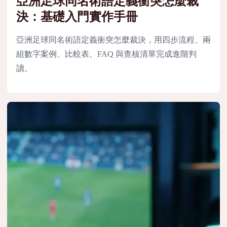
亞洲足球同名術語定義衝突怎麼裁
決：基礎入門實作手冊
亞洲足球同名術語定義衝突怎麼裁決，用四步流程、兩
組數字案例、比較表、FAQ 與查核清單完成進階判
讀。