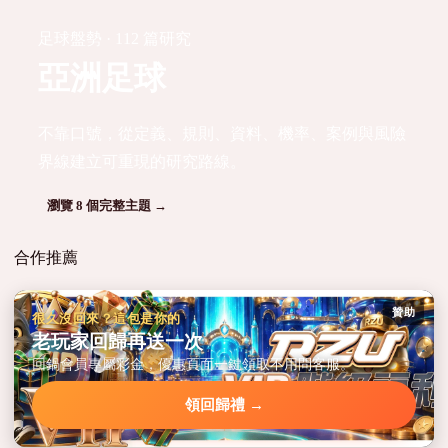
足球盤勢 · 112 篇研究
亞洲足球
不靠口號，從定義、規則、資料、機率、案例與風險
界線建立可重現的研究路線。
瀏覽 8 個完整主題 →
合作推薦
贊助
很久沒回來？這包是你的
老玩家回歸再送一次
回鍋會員專屬彩金，優惠頁面一鍵領取不用問客服。
領回歸禮 →