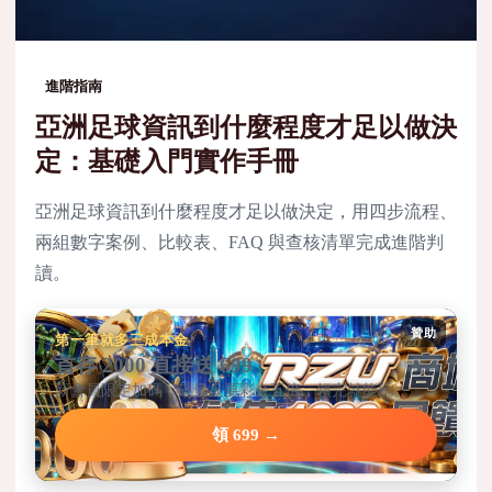
進階指南
亞洲足球資訊到什麼程度才足以做決
定：基礎入門實作手冊
亞洲足球資訊到什麼程度才足以做決定，用四步流程、
兩組數字案例、比較表、FAQ 與查核清單完成進階判
讀。
贊助
第一筆就多三成本金
首存 2000 直接送 699
新會員限定加碼，碼量只要彩金五倍，領完就能玩。
領 699 →