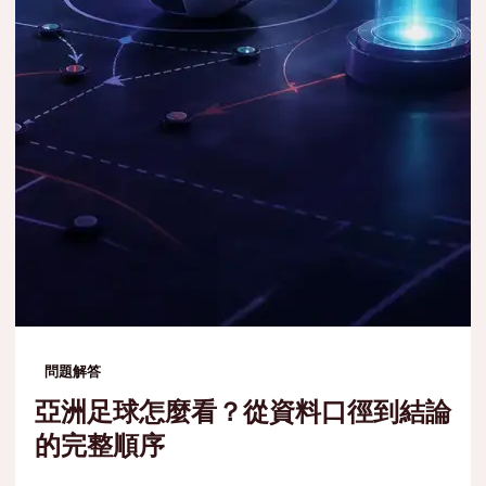
問題解答
亞洲足球怎麼看？從資料口徑到結論
的完整順序