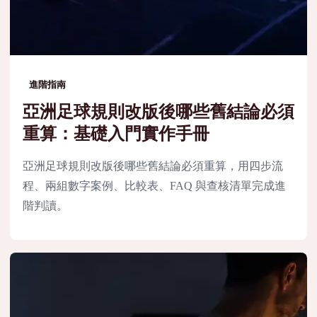
進階指南
亞洲足球規則改版後哪些舊結論必須
重算：基礎入門實作手冊
亞洲足球規則改版後哪些舊結論必須重算，用四步流
程、兩組數字案例、比較表、FAQ 與查核清單完成進
階判讀。