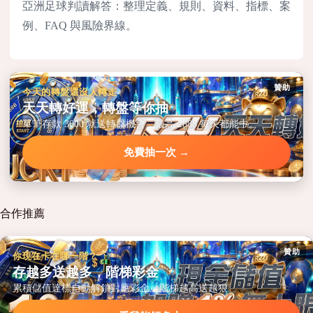
亞洲足球判讀解答：整理定義、規則、資料、指標、案
例、FAQ 與風險界線。
贊助
今天的轉盤還沒人轉走
天天轉好運，轉盤等你抽
單筆存款 3000 就送轉盤機會，最高 2888 每天都能中。
免費抽一次 →
合作推薦
贊助
你現在卡在哪一階？
存越多送越多，階梯彩金
累積儲值達標自動解鎖對應彩金，階梯越高送越狠。