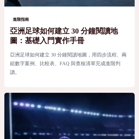
進階指南
亞洲足球如何建立 30 分鐘閱讀地
圖：基礎入門實作手冊
亞洲足球如何建立 30 分鐘閱讀地圖，用四步流程、兩
組數字案例、比較表、FAQ 與查核清單完成進階判
讀。