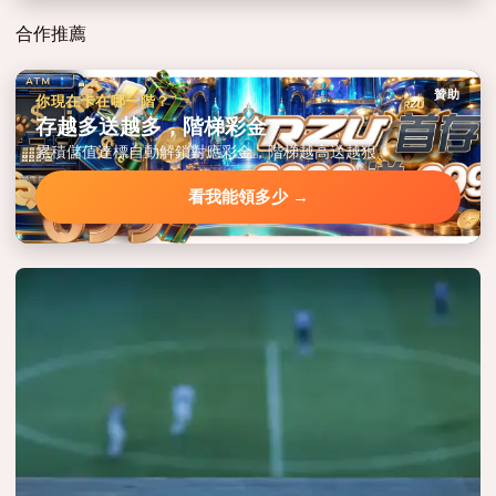
合作推薦
贊助
你現在卡在哪一階？
存越多送越多，階梯彩金
累積儲值達標自動解鎖對應彩金，階梯越高送越狠。
看我能領多少 →