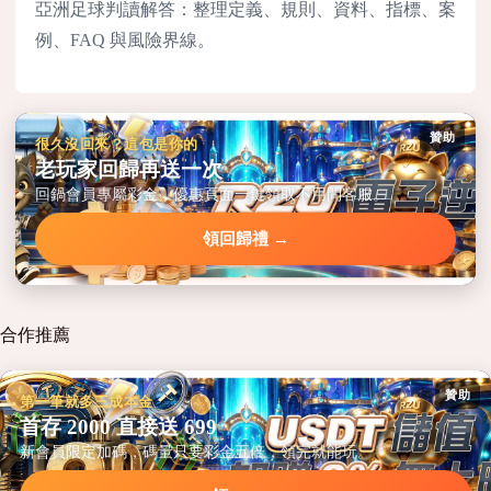
亞洲足球判讀解答：整理定義、規則、資料、指標、案
例、FAQ 與風險界線。
贊助
很久沒回來？這包是你的
老玩家回歸再送一次
回鍋會員專屬彩金，優惠頁面一鍵領取不用問客服。
領回歸禮 →
合作推薦
贊助
第一筆就多三成本金
首存 2000 直接送 699
新會員限定加碼，碼量只要彩金五倍，領完就能玩。