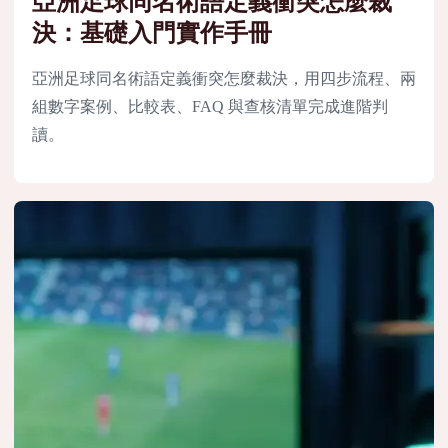
亞洲足球同名術語定義衝突怎麼裁
決：基礎入門實作手冊
亞洲足球同名術語定義衝突怎麼裁決，用四步流程、兩
組數字案例、比較表、FAQ 與查核清單完成進階判
讀。