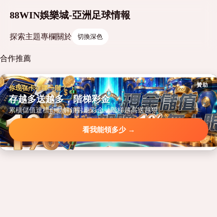
88WIN娛樂城-亞洲足球情報
探索
主題
專欄
關於
切換深色
合作推薦
贊助
你現在卡在哪一階？
存越多送越多，階梯彩金
累積儲值達標自動解鎖對應彩金，階梯越高送越狠。
看我能領多少 →