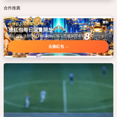
合作推薦
贊助
手慢的人只能看別人領
搶紅包每日限量開放
當日存款達標即可到首頁搶紅包，手速決定金額。
去搶紅包 →