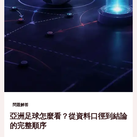
問題解答
亞洲足球怎麼看？從資料口徑到結論
的完整順序