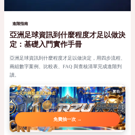
進階指南
亞洲足球資訊到什麼程度才足以做決
定：基礎入門實作手冊
亞洲足球資訊到什麼程度才足以做決定，用四步流程、
兩組數字案例、比較表、FAQ 與查核清單完成進階判
讀。
贊助
今天的轉盤還沒人轉走
天天轉好運，轉盤等你抽
單筆存款 3000 就送轉盤機會，最高 2888 每天都能中。
免費抽一次 →