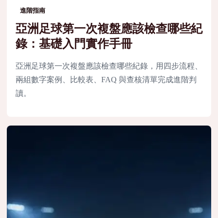
進階指南
亞洲足球第一次複盤應該檢查哪些紀
錄：基礎入門實作手冊
亞洲足球第一次複盤應該檢查哪些紀錄，用四步流程、
兩組數字案例、比較表、FAQ 與查核清單完成進階判
讀。