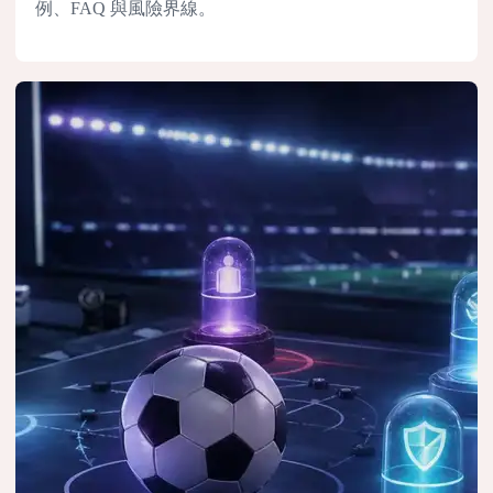
例、FAQ 與風險界線。