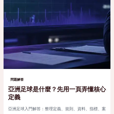
問題解答
亞洲足球是什麼？先用一頁弄懂核心
定義
亞洲足球入門解答：整理定義、規則、資料、指標、案