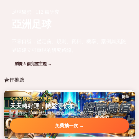
足球盤勢 · 112 篇研究
亞洲足球
不靠口號，從定義、規則、資料、機率、案例與風險
界線建立可重現的研究路線。
瀏覽 8 個完整主題 →
合作推薦
贊助
今天的轉盤還沒人轉走
天天轉好運，轉盤等你抽
單筆存款 3000 就送轉盤機會，最高 2888 每天都能中。
免費抽一次 →