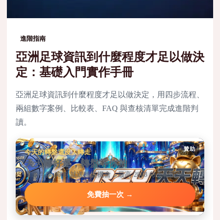
進階指南
亞洲足球資訊到什麼程度才足以做決
定：基礎入門實作手冊
亞洲足球資訊到什麼程度才足以做決定，用四步流程、
兩組數字案例、比較表、FAQ 與查核清單完成進階判
讀。
贊助
今天的轉盤還沒人轉走
天天轉好運，轉盤等你抽
單筆存款 3000 就送轉盤機會，最高 2888 每天都能中。
免費抽一次 →