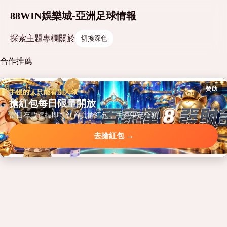
88WIN娛樂城-亞洲足球情報
探索
主題
專欄
關於
切換深色
合作推薦
贊助
手慢的人只能看別人領
搶紅包每日限量開放
當日存款達標即可到首頁搶紅包，手速決定金額。
去搶紅包 →