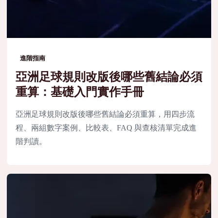
進階指南
亞洲足球規則改版後哪些舊結論必須
重算：基礎入門實作手冊
亞洲足球規則改版後哪些舊結論必須重算，用四步流
程、兩組數字案例、比較表、FAQ 與查核清單完成進
階判讀。