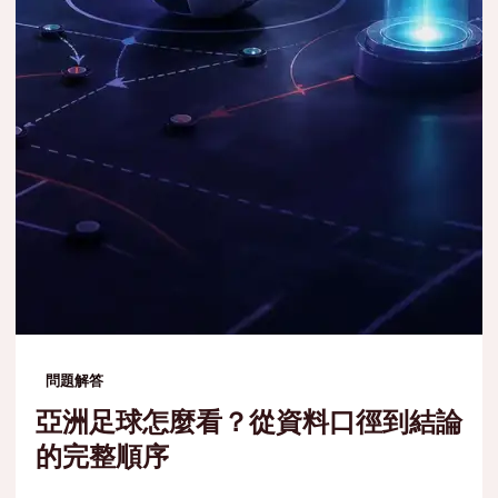
問題解答
亞洲足球怎麼看？從資料口徑到結論
的完整順序