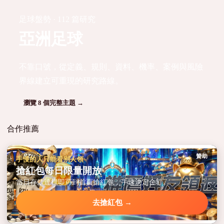
足球盤勢 · 112 篇研究
亞洲足球
不靠口號，從定義、規則、資料、機率、案例與風險
界線建立可重現的研究路線。
瀏覽 8 個完整主題 →
合作推薦
贊助
手慢的人只能看別人領
搶紅包每日限量開放
當日存款達標即可到首頁搶紅包，手速決定金額。
去搶紅包 →