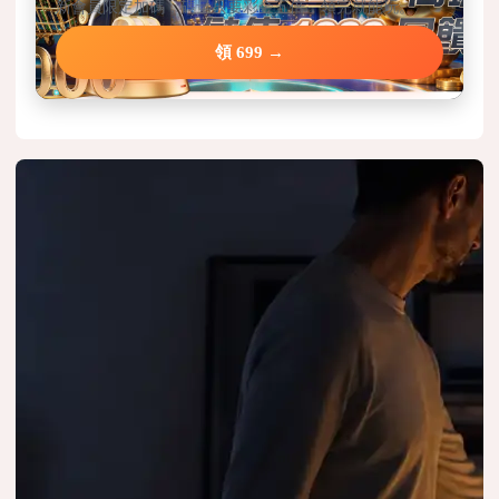
新會員限定加碼，碼量只要彩金五倍，領完就能玩。
領 699 →