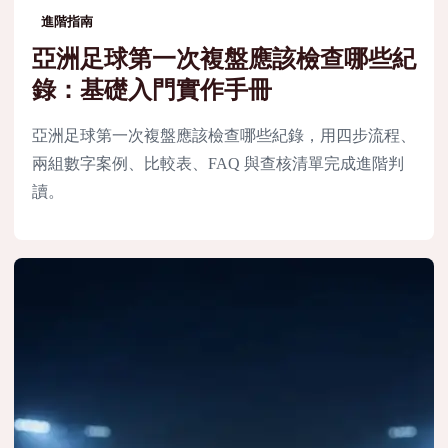
進階指南
亞洲足球第一次複盤應該檢查哪些紀
錄：基礎入門實作手冊
亞洲足球第一次複盤應該檢查哪些紀錄，用四步流程、
兩組數字案例、比較表、FAQ 與查核清單完成進階判
讀。