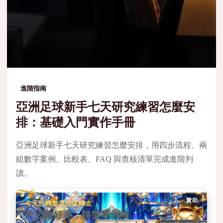
進階指南
亞洲足球新手七天研究練習怎麼安
排：基礎入門實作手冊
亞洲足球新手七天研究練習怎麼安排，用四步流程、兩
組數字案例、比較表、FAQ 與查核清單完成進階判
讀。
贊助
今天的轉盤還沒人轉走
天天轉好運，轉盤等你抽