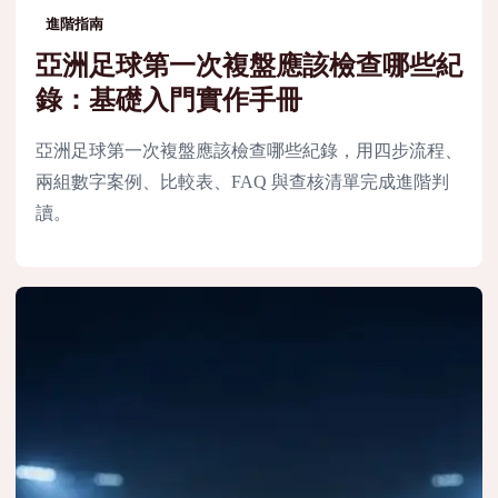
進階指南
亞洲足球第一次複盤應該檢查哪些紀
錄：基礎入門實作手冊
亞洲足球第一次複盤應該檢查哪些紀錄，用四步流程、
兩組數字案例、比較表、FAQ 與查核清單完成進階判
讀。