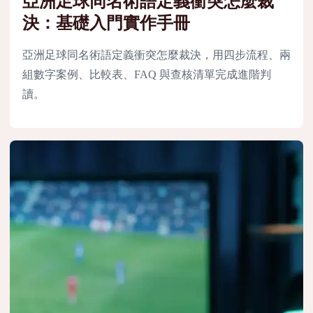
亞洲足球同名術語定義衝突怎麼裁
決：基礎入門實作手冊
亞洲足球同名術語定義衝突怎麼裁決，用四步流程、兩
組數字案例、比較表、FAQ 與查核清單完成進階判
讀。