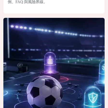
例、FAQ 與風險界線。