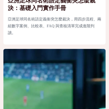
亞洲足球同名術語定義衝突怎麼裁
決：基礎入門實作手冊
亞洲足球同名術語定義衝突怎麼裁決，用四步流程、兩
組數字案例、比較表、FAQ 與查核清單完成進階判
讀。