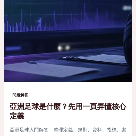
問題解答
亞洲足球是什麼？先用一頁弄懂核心
定義
亞洲足球入門解答：整理定義、規則、資料、指標、案