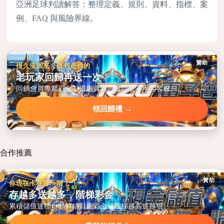
亞洲足球判讀解答：整理定義、規則、資料、指標、案
例、FAQ 與風險界線。
贊助
很久沒回來？這包是你的
老玩家回歸再送一次
回鍋會員專屬彩金，優惠頁面一鍵領取不用問客服。
領回歸禮 →
合作推薦
贊助
你現在卡在哪一階？
存越多送越多，階梯彩金
累積儲值達標自動解鎖對應彩金，階梯越高送越狠。