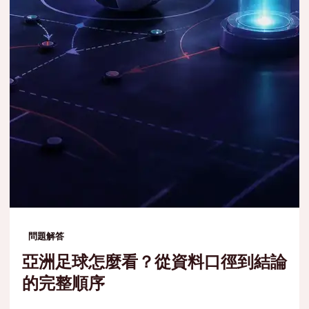
問題解答
亞洲足球怎麼看？從資料口徑到結論
的完整順序