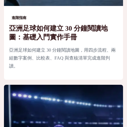
進階指南
亞洲足球如何建立 30 分鐘閱讀地
圖：基礎入門實作手冊
亞洲足球如何建立 30 分鐘閱讀地圖，用四步流程、兩
組數字案例、比較表、FAQ 與查核清單完成進階判
讀。