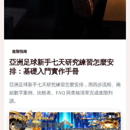
進階指南
亞洲足球新手七天研究練習怎麼安
排：基礎入門實作手冊
亞洲足球新手七天研究練習怎麼安排，用四步流程、兩
組數字案例、比較表、FAQ 與查核清單完成進階判
讀。
贊助
手慢的人只能看別人領
搶紅包每日限量開放