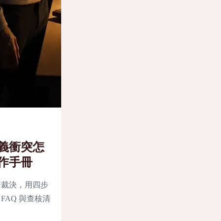
義衝突怎
作手冊
麼裁決，用四步
AQ 與查核清