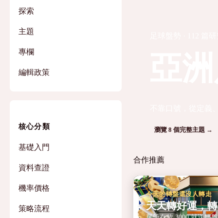
探索
主題
足球盤勢 · 112 篇
專欄
亞洲
編輯政策
不靠口號，從定義
核心分類
瀏覽 8 個完整主題 →
基礎入門
合作推薦
資料查證
機率價格
今天的轉盤還沒人轉走
天天轉好運，轉
策略流程
單筆存款 3000 就送轉