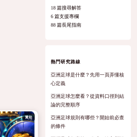
18 篇搜尋解答
6 篇支援專欄
88 篇長尾指南
熱門研究路線
亞洲足球是什麼？先用一頁弄懂核
心定義
亞洲足球怎麼看？從資料口徑到結
論的完整順序
亞洲足球規則有哪些？開始前必查
贊助
的條件