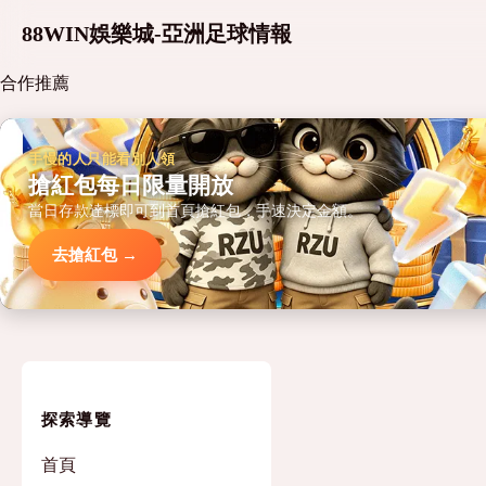
88WIN娛樂城-亞洲足球情報
合作推薦
手慢的人只能看別人領
搶紅包每日限量開放
當日存款達標即可到首頁搶紅包，手速決定金額。
去搶紅包 →
探索導覽
首頁