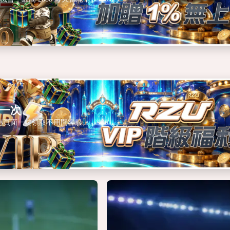
的
一次
惠頁面一鍵領取不用問客服。