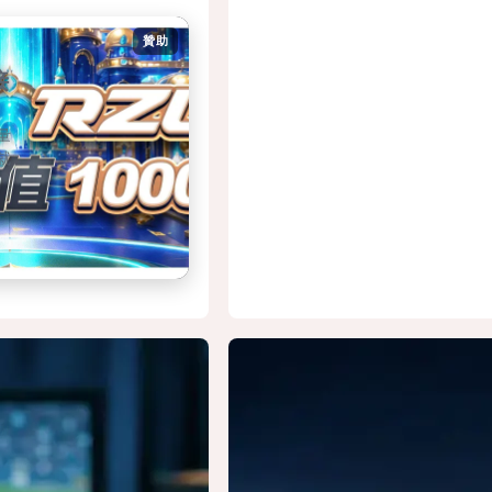
贊助
接
量
就