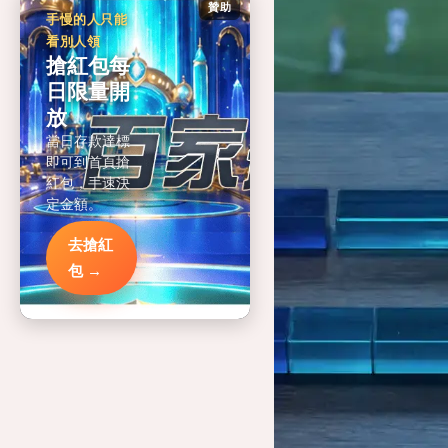
贊助
手慢的人只能
看別人領
搶紅包每
日限量開
放
當日存款達標
即可到首頁搶
紅包，手速決
定金額。
去搶紅
包 →