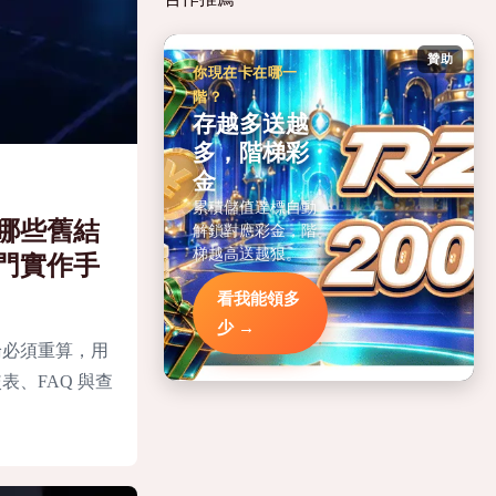
贊助
你現在卡在哪一
階？
存越多送越
多，階梯彩
金
累積儲值達標自動
哪些舊結
解鎖對應彩金，階
梯越高送越狠。
門實作手
看我能領多
少 →
論必須重算，用
、FAQ 與查