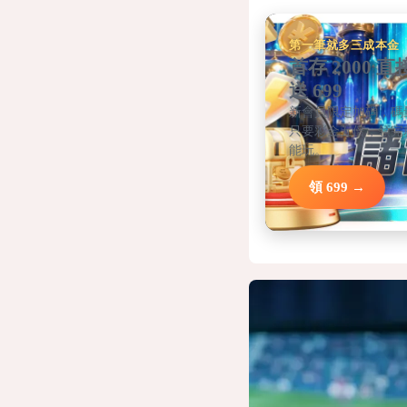
第一筆就多三成本金
首存 2000 直
送 699
新會員限定加碼，碼
只要彩金五倍，領完
能玩。
領 699 →