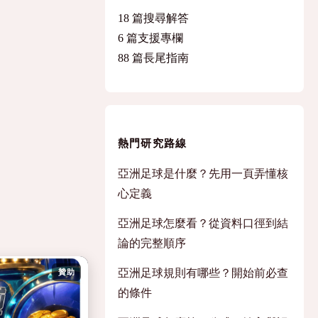
18 篇搜尋解答
6 篇支援專欄
88 篇長尾指南
熱門研究路線
亞洲足球是什麼？先用一頁弄懂核
心定義
亞洲足球怎麼看？從資料口徑到結
論的完整順序
亞洲足球規則有哪些？開始前必查
贊助
的條件