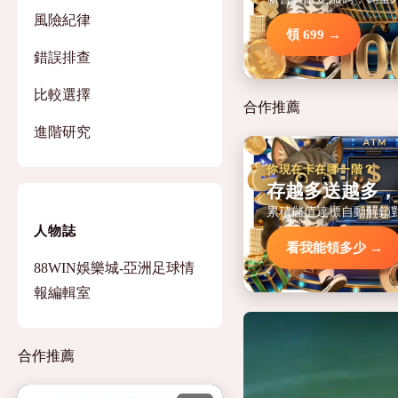
風險紀律
領 699 →
錯誤排查
比較選擇
合作推薦
進階研究
你現在卡在哪一階？
存越多送越多，
累積儲值達標自動解鎖
人物誌
看我能領多少 →
88WIN娛樂城-亞洲足球情
報編輯室
合作推薦