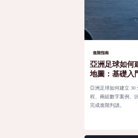
進階指南
亞洲足球如何建
地圖：基礎入
亞洲足球如何建立 3
程、兩組數字案例、比
完成進階判讀。