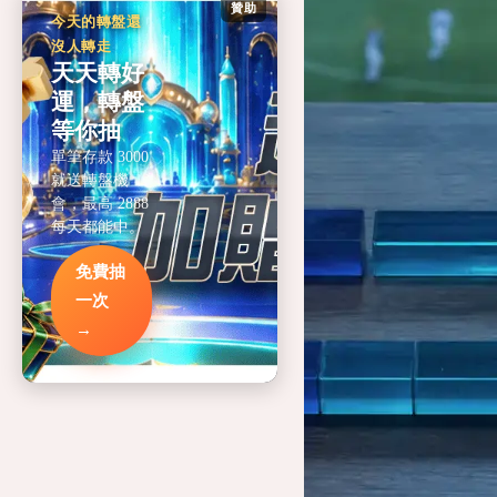
贊助
今天的轉盤還
沒人轉走
天天轉好
運，轉盤
等你抽
單筆存款 3000
就送轉盤機
會，最高 2888
每天都能中。
免費抽
一次
→