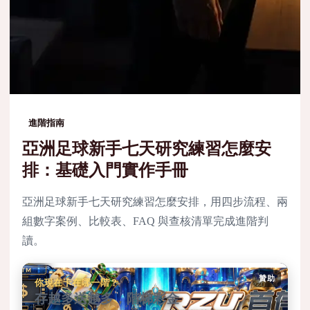
進階指南
亞洲足球新手七天研究練習怎麼安
排：基礎入門實作手冊
亞洲足球新手七天研究練習怎麼安排，用四步流程、兩
組數字案例、比較表、FAQ 與查核清單完成進階判
讀。
贊助
你現在卡在哪一階？
存越多送越多，階梯彩金