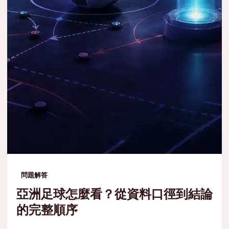
問題解答
亞洲足球怎麼看？從資料口徑到結論
的完整順序