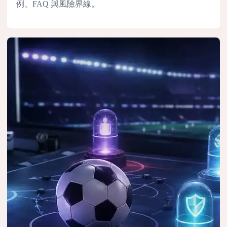
例、FAQ 與風險界線。