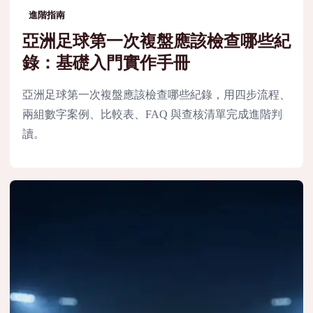
進階指南
亞洲足球第一次複盤應該檢查哪些紀
錄：基礎入門實作手冊
亞洲足球第一次複盤應該檢查哪些紀錄，用四步流程、
兩組數字案例、比較表、FAQ 與查核清單完成進階判
讀。