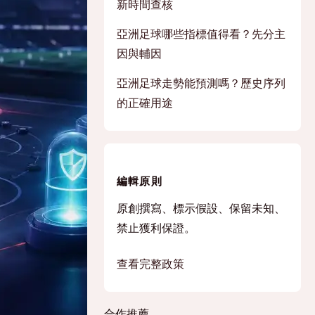
新時間查核
亞洲足球哪些指標值得看？先分主
因與輔因
亞洲足球走勢能預測嗎？歷史序列
的正確用途
編輯原則
原創撰寫、標示假設、保留未知、
禁止獲利保證。
查看完整政策
合作推薦