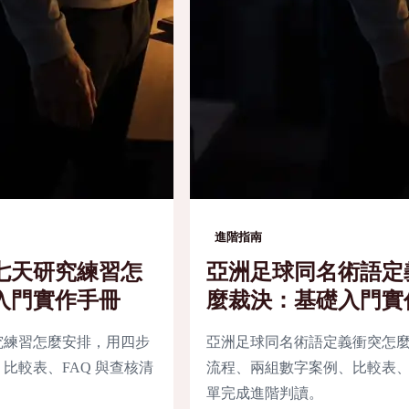
進階指南
七天研究練習怎
亞洲足球同名術語定
入門實作手冊
麼裁決：基礎入門實
究練習怎麼安排，用四步
亞洲足球同名術語定義衝突怎
比較表、FAQ 與查核清
流程、兩組數字案例、比較表、F
單完成進階判讀。