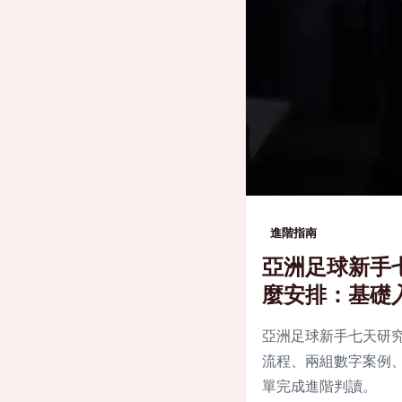
進階指南
亞洲足球新手
麼安排：基礎
亞洲足球新手七天研
流程、兩組數字案例、
單完成進階判讀。