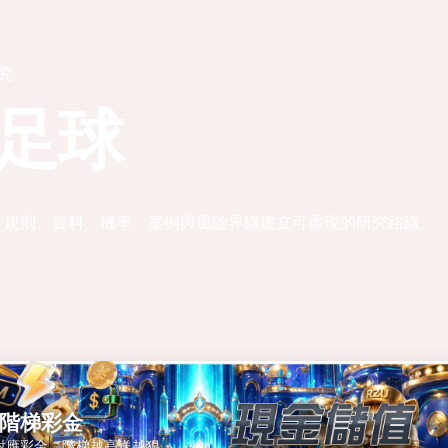
研究
足球
、規則、資料、機率、案例與風險界線建立可重現的研究路線。
階梯彩金
對應彩金，階梯越高送越狠。