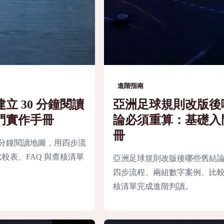
進階指南
立 30 分鐘閱讀
亞洲足球規則改版後
門實作手冊
論必須重算：基礎入
冊
0 分鐘閱讀地圖，用四步流
較表、FAQ 與查核清單
亞洲足球規則改版後哪些舊結
四步流程、兩組數字案例、比較表
核清單完成進階判讀。