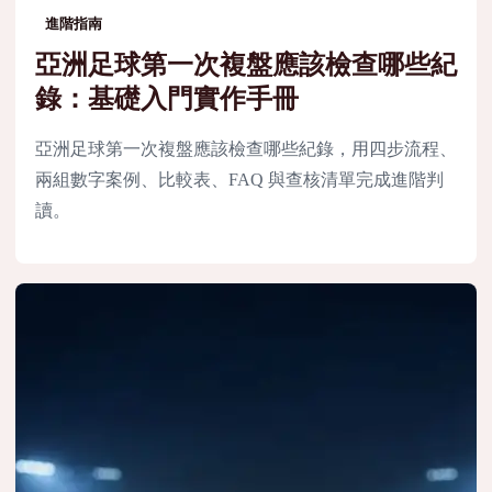
進階指南
亞洲足球第一次複盤應該檢查哪些紀
錄：基礎入門實作手冊
亞洲足球第一次複盤應該檢查哪些紀錄，用四步流程、
兩組數字案例、比較表、FAQ 與查核清單完成進階判
讀。