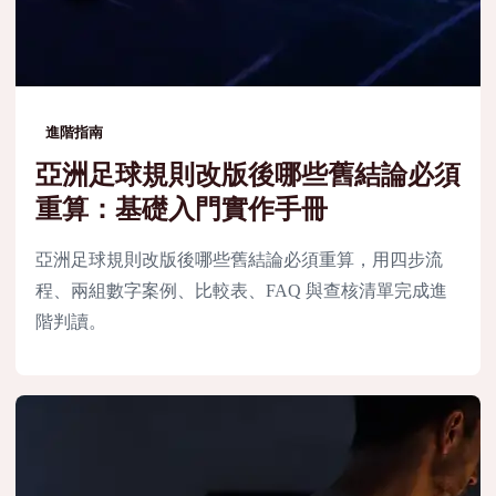
進階指南
亞洲足球規則改版後哪些舊結論必須
重算：基礎入門實作手冊
亞洲足球規則改版後哪些舊結論必須重算，用四步流
程、兩組數字案例、比較表、FAQ 與查核清單完成進
階判讀。