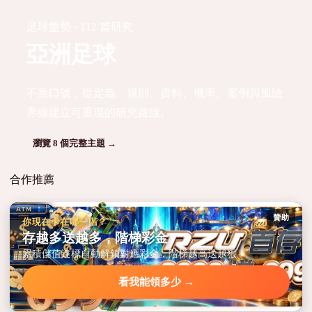
足球盤勢 · 112 篇研究
亞洲足球
不靠口號，從定義、規則、資料、機率、案例與風險
界線建立可重現的研究路線。
瀏覽 8 個完整主題 →
合作推薦
贊助
你現在卡在哪一階？
存越多送越多，階梯彩金
累積儲值達標自動解鎖對應彩金，階梯越高送越狠。
看我能領多少 →