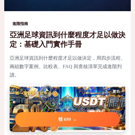
進階指南
亞洲足球資訊到什麼程度才足以做決
定：基礎入門實作手冊
亞洲足球資訊到什麼程度才足以做決定，用四步流程、
兩組數字案例、比較表、FAQ 與查核清單完成進階判
讀。
贊助
第一筆就多三成本金
首存 2000 直接送 699
新會員限定加碼，碼量只要彩金五倍，領完就能玩。
領 699 →