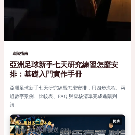
進階指南
亞洲足球新手七天研究練習怎麼安
排：基礎入門實作手冊
亞洲足球新手七天研究練習怎麼安排，用四步流程、兩
組數字案例、比較表、FAQ 與查核清單完成進階判
讀。
贊助
第一筆就多三成本金
首存 2000 直接送 699