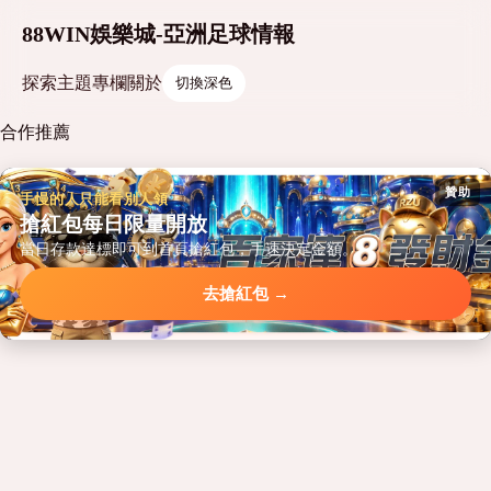
88WIN娛樂城-亞洲足球情報
探索
主題
專欄
關於
切換深色
合作推薦
贊助
手慢的人只能看別人領
搶紅包每日限量開放
當日存款達標即可到首頁搶紅包，手速決定金額。
去搶紅包 →