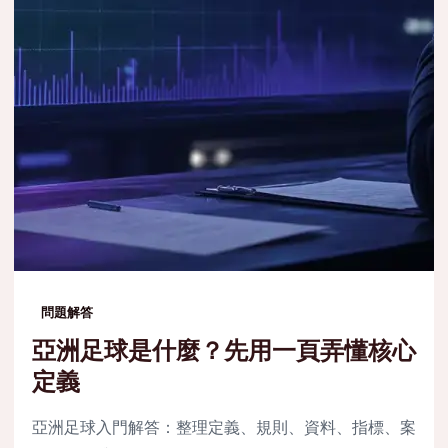
問題解答
亞洲足球是什麼？先用一頁弄懂核心
定義
亞洲足球入門解答：整理定義、規則、資料、指標、案