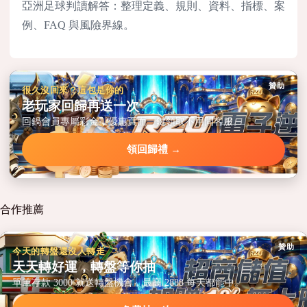
亞洲足球判讀解答：整理定義、規則、資料、指標、案
例、FAQ 與風險界線。
贊助
很久沒回來？這包是你的
老玩家回歸再送一次
回鍋會員專屬彩金，優惠頁面一鍵領取不用問客服。
領回歸禮 →
合作推薦
贊助
今天的轉盤還沒人轉走
天天轉好運，轉盤等你抽
單筆存款 3000 就送轉盤機會，最高 2888 每天都能中。