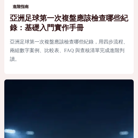
進階指南
亞洲足球第一次複盤應該檢查哪些紀
錄：基礎入門實作手冊
亞洲足球第一次複盤應該檢查哪些紀錄，用四步流程、
兩組數字案例、比較表、FAQ 與查核清單完成進階判
讀。