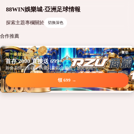
88WIN娛樂城-亞洲足球情報
探索
主題
專欄
關於
切換深色
合作推薦
贊助
第一筆就多三成本金
首存 2000 直接送 699
新會員限定加碼，碼量只要彩金五倍，領完就能玩。
領 699 →