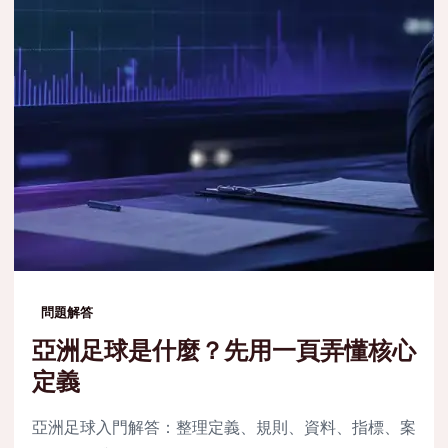
問題解答
亞洲足球是什麼？先用一頁弄懂核心
定義
亞洲足球入門解答：整理定義、規則、資料、指標、案