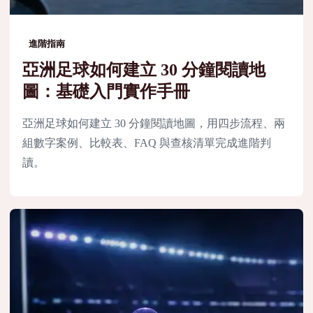
進階指南
亞洲足球如何建立 30 分鐘閱讀地
圖：基礎入門實作手冊
亞洲足球如何建立 30 分鐘閱讀地圖，用四步流程、兩
組數字案例、比較表、FAQ 與查核清單完成進階判
讀。