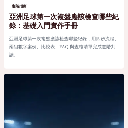
進階指南
亞洲足球第一次複盤應該檢查哪些紀
錄：基礎入門實作手冊
亞洲足球第一次複盤應該檢查哪些紀錄，用四步流程、
兩組數字案例、比較表、FAQ 與查核清單完成進階判
讀。