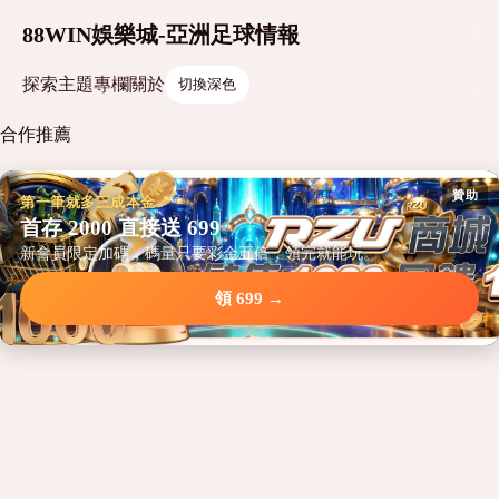
88WIN娛樂城-亞洲足球情報
探索
主題
專欄
關於
切換深色
合作推薦
贊助
第一筆就多三成本金
首存 2000 直接送 699
新會員限定加碼，碼量只要彩金五倍，領完就能玩。
領 699 →