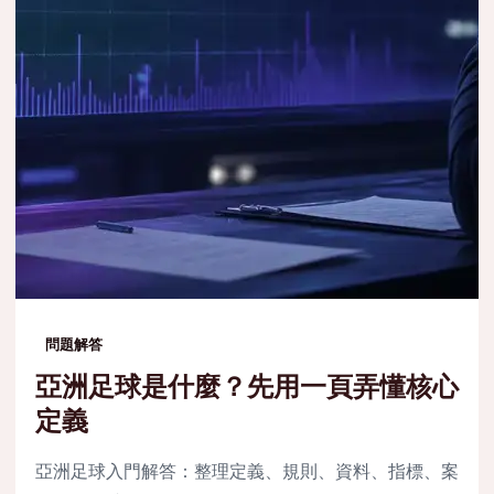
問題解答
亞洲足球是什麼？先用一頁弄懂核心
定義
亞洲足球入門解答：整理定義、規則、資料、指標、案