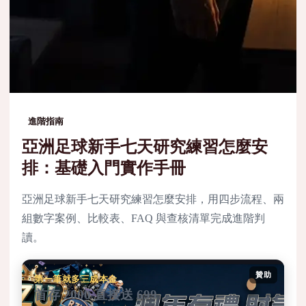
進階指南
亞洲足球新手七天研究練習怎麼安
排：基礎入門實作手冊
亞洲足球新手七天研究練習怎麼安排，用四步流程、兩
組數字案例、比較表、FAQ 與查核清單完成進階判
讀。
贊助
第一筆就多三成本金
首存 2000 直接送 699