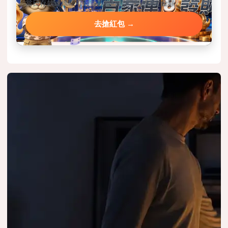
當日存款達標即可到首頁搶紅包，手速決定金額。
去搶紅包 →