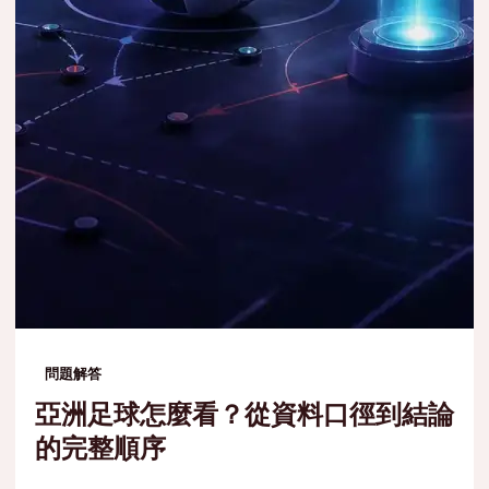
問題解答
亞洲足球怎麼看？從資料口徑到結論
的完整順序