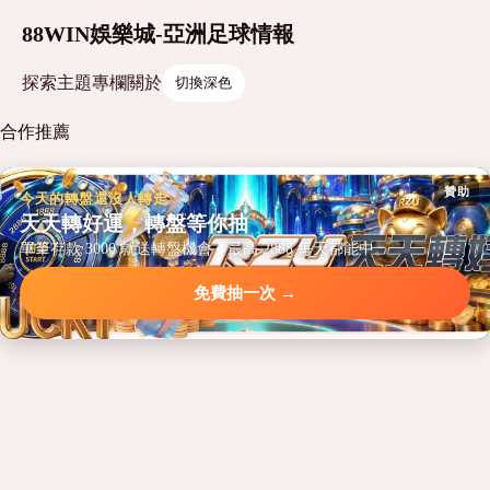
88WIN娛樂城-亞洲足球情報
探索
主題
專欄
關於
切換深色
合作推薦
贊助
今天的轉盤還沒人轉走
天天轉好運，轉盤等你抽
單筆存款 3000 就送轉盤機會，最高 2888 每天都能中。
免費抽一次 →