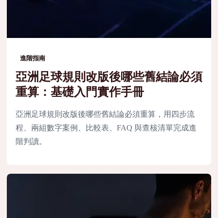
進階指南
亞洲足球規則改版後哪些舊結論必須
重算：基礎入門實作手冊
亞洲足球規則改版後哪些舊結論必須重算，用四步流
程、兩組數字案例、比較表、FAQ 與查核清單完成進
階判讀。