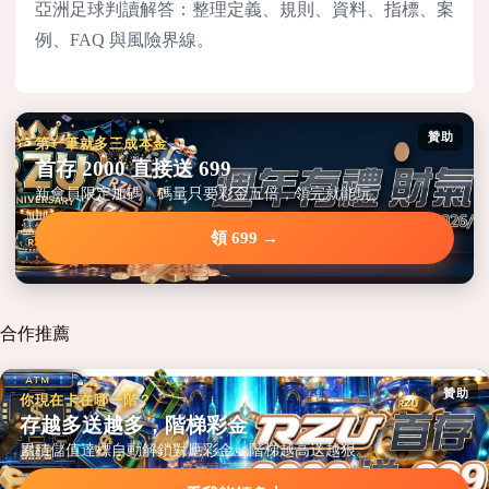
亞洲足球判讀解答：整理定義、規則、資料、指標、案
例、FAQ 與風險界線。
贊助
第一筆就多三成本金
首存 2000 直接送 699
新會員限定加碼，碼量只要彩金五倍，領完就能玩。
領 699 →
合作推薦
贊助
你現在卡在哪一階？
存越多送越多，階梯彩金
累積儲值達標自動解鎖對應彩金，階梯越高送越狠。