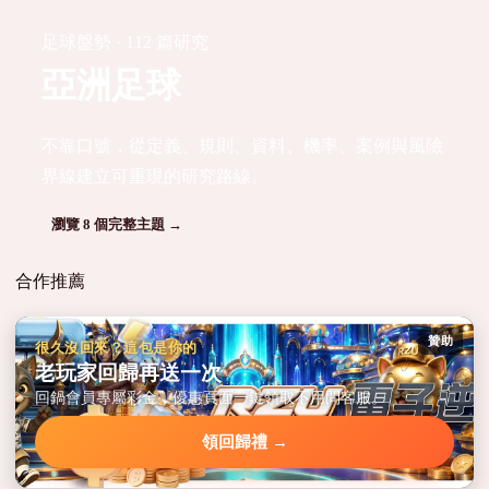
足球盤勢 · 112 篇研究
亞洲足球
不靠口號，從定義、規則、資料、機率、案例與風險
界線建立可重現的研究路線。
瀏覽 8 個完整主題 →
合作推薦
贊助
很久沒回來？這包是你的
老玩家回歸再送一次
回鍋會員專屬彩金，優惠頁面一鍵領取不用問客服。
領回歸禮 →