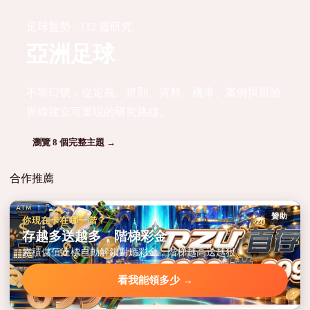
足球盤勢 · 112 篇研究
亞洲足球
不靠口號，從定義、規則、資料、機率、案例與風險
界線建立可重現的研究路線。
瀏覽 8 個完整主題 →
合作推薦
贊助
你現在卡在哪一階？
存越多送越多，階梯彩金
累積儲值達標自動解鎖對應彩金，階梯越高送越狠。
看我能領多少 →