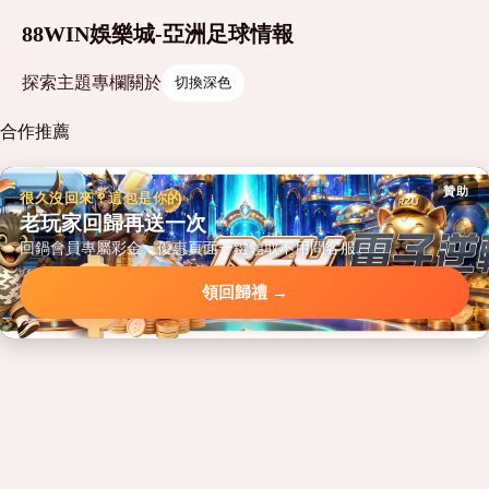
88WIN娛樂城-亞洲足球情報
探索
主題
專欄
關於
切換深色
合作推薦
贊助
很久沒回來？這包是你的
老玩家回歸再送一次
回鍋會員專屬彩金，優惠頁面一鍵領取不用問客服。
領回歸禮 →