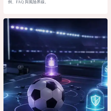
例、FAQ 與風險界線。