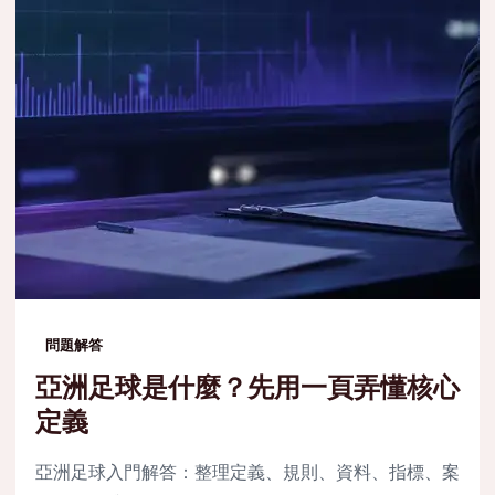
問題解答
亞洲足球是什麼？先用一頁弄懂核心
定義
亞洲足球入門解答：整理定義、規則、資料、指標、案