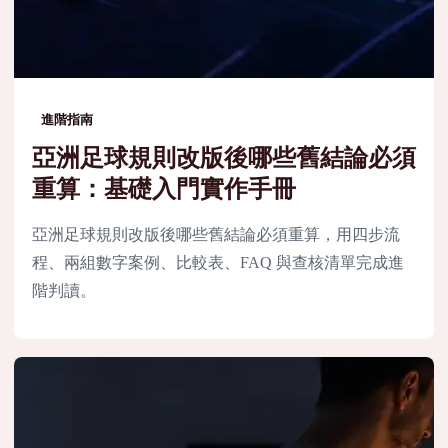
進階指南
亞洲足球規則改版後哪些舊結論必須
重算：基礎入門實作手冊
亞洲足球規則改版後哪些舊結論必須重算，用四步流
程、兩組數字案例、比較表、FAQ 與查核清單完成進
階判讀。