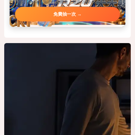
單筆存款 3000 就送轉盤機會，最高 2888 每天都能中。
免費抽一次 →