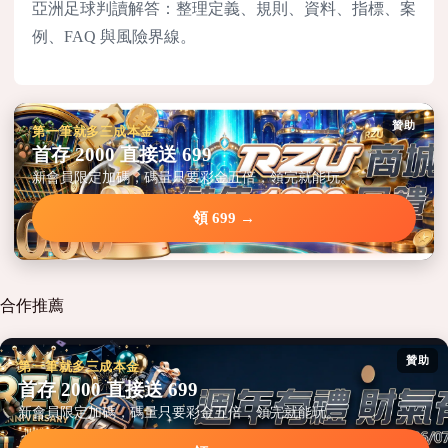
亞洲足球判讀解答：整理定義、規則、資料、指標、案
例、FAQ 與風險界線。
贊助
第一筆就多三成本金
首存 2000 直接送 699
新會員限定加碼，碼量只要彩金五倍，領完就能玩。
領 699 →
合作推薦
贊助
第一筆就多三成本金
首存 2000 直接送 699
新會員限定加碼，碼量只要彩金五倍，領完就能玩。