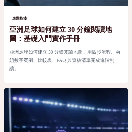
進階指南
亞洲足球如何建立 30 分鐘閱讀地
圖：基礎入門實作手冊
亞洲足球如何建立 30 分鐘閱讀地圖，用四步流程、兩
組數字案例、比較表、FAQ 與查核清單完成進階判
讀。