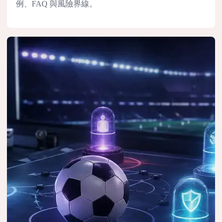
例、FAQ 與風險界線。