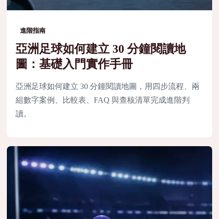
進階指南
亞洲足球如何建立 30 分鐘閱讀地
圖：基礎入門實作手冊
亞洲足球如何建立 30 分鐘閱讀地圖，用四步流程、兩
組數字案例、比較表、FAQ 與查核清單完成進階判
讀。