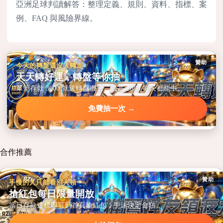
亞洲足球判讀解答：整理定義、規則、資料、指標、案
例、FAQ 與風險界線。
贊助
今天的轉盤還沒人轉走
天天轉好運，轉盤等你抽
單筆存款 3000 就送轉盤機會，最高 2888 每天都能中。
免費抽一次 →
合作推薦
贊助
手慢的人只能看別人領
搶紅包每日限量開放
當日存款達標即可到首頁搶紅包，手速決定金額。