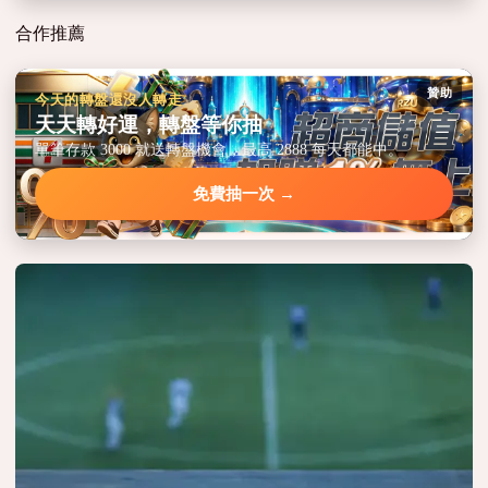
合作推薦
贊助
今天的轉盤還沒人轉走
天天轉好運，轉盤等你抽
單筆存款 3000 就送轉盤機會，最高 2888 每天都能中。
免費抽一次 →