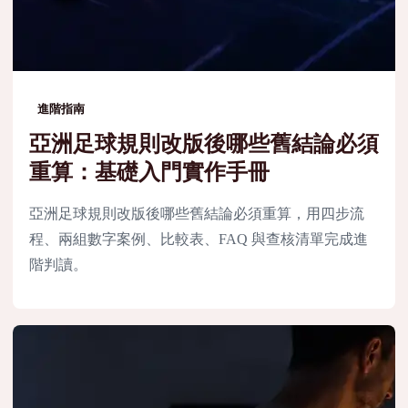
進階指南
亞洲足球規則改版後哪些舊結論必須
重算：基礎入門實作手冊
亞洲足球規則改版後哪些舊結論必須重算，用四步流
程、兩組數字案例、比較表、FAQ 與查核清單完成進
階判讀。