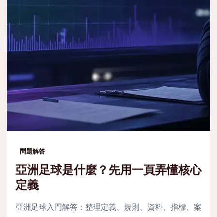
問題解答
亞洲足球是什麼？先用一頁弄懂核心
定義
亞洲足球入門解答：整理定義、規則、資料、指標、案