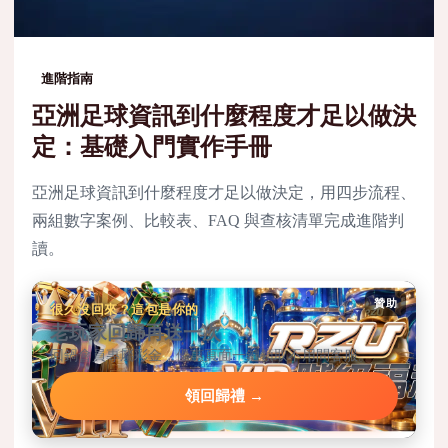
進階指南
亞洲足球資訊到什麼程度才足以做決
定：基礎入門實作手冊
亞洲足球資訊到什麼程度才足以做決定，用四步流程、
兩組數字案例、比較表、FAQ 與查核清單完成進階判
讀。
贊助
很久沒回來？這包是你的
老玩家回歸再送一次
回鍋會員專屬彩金，優惠頁面一鍵領取不用問客服。
領回歸禮 →