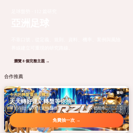
足球盤勢 · 112 篇研究
亞洲足球
不靠口號，從定義、規則、資料、機率、案例與風險
界線建立可重現的研究路線。
瀏覽 8 個完整主題 →
合作推薦
贊助
今天的轉盤還沒人轉走
天天轉好運，轉盤等你抽
單筆存款 3000 就送轉盤機會，最高 2888 每天都能中。
免費抽一次 →