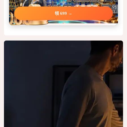
新會員限定加碼，碼量只要彩金五倍，領完就能玩。
領 699 →