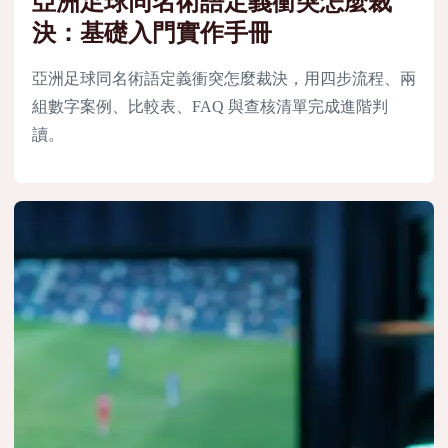
亞洲足球同名術語定義衝突怎麼裁
決：基礎入門實作手冊
亞洲足球同名術語定義衝突怎麼裁決，用四步流程、兩
組數字案例、比較表、FAQ 與查核清單完成進階判
讀。