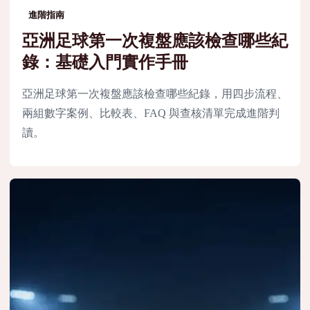
進階指南
亞洲足球第一次複盤應該檢查哪些紀
錄：基礎入門實作手冊
亞洲足球第一次複盤應該檢查哪些紀錄，用四步流程、
兩組數字案例、比較表、FAQ 與查核清單完成進階判
讀。