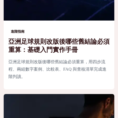
進階指南
亞洲足球規則改版後哪些舊結論必須
重算：基礎入門實作手冊
亞洲足球規則改版後哪些舊結論必須重算，用四步流
程、兩組數字案例、比較表、FAQ 與查核清單完成進
階判讀。