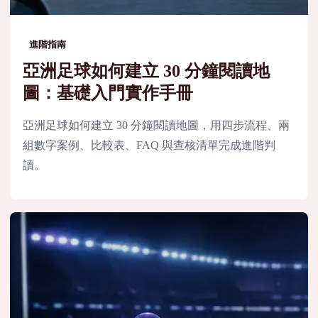
進階指南
亞洲足球如何建立 30 分鐘閱讀地
圖：基礎入門實作手冊
亞洲足球如何建立 30 分鐘閱讀地圖，用四步流程、兩
組數字案例、比較表、FAQ 與查核清單完成進階判
讀。