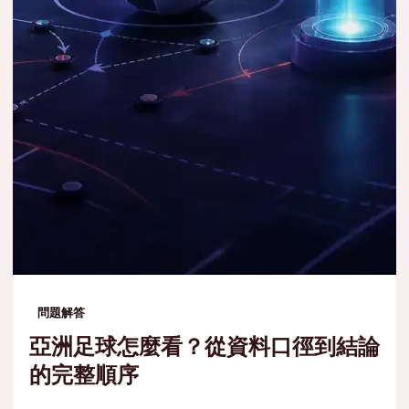
問題解答
亞洲足球怎麼看？從資料口徑到結論
的完整順序