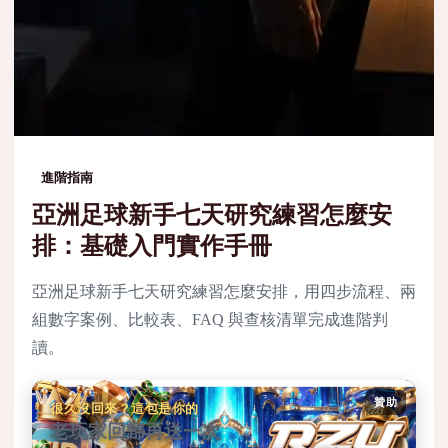
進階指南
亞洲足球新手七天研究練習怎麼安
排：基礎入門實作手冊
亞洲足球新手七天研究練習怎麼安排，用四步流程、兩
組數字案例、比較表、FAQ 與查核清單完成進階判
讀。
贊助
很久沒回來？這包是你的
老玩家回歸再送一次