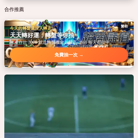
合作推薦
贊助
今天的轉盤還沒人轉走
天天轉好運，轉盤等你抽
單筆存款 3000 就送轉盤機會，最高 2888 每天都能中。
免費抽一次 →