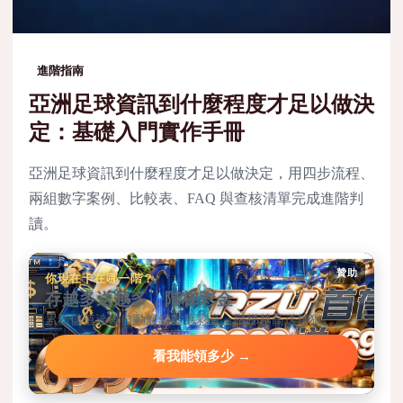
進階指南
亞洲足球資訊到什麼程度才足以做決
定：基礎入門實作手冊
亞洲足球資訊到什麼程度才足以做決定，用四步流程、
兩組數字案例、比較表、FAQ 與查核清單完成進階判
讀。
贊助
你現在卡在哪一階？
存越多送越多，階梯彩金
累積儲值達標自動解鎖對應彩金，階梯越高送越狠。
看我能領多少 →