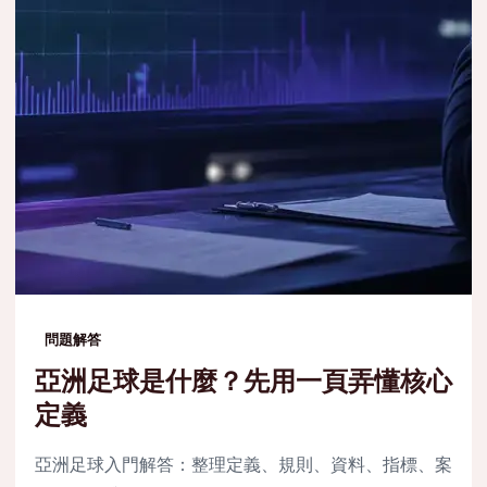
問題解答
亞洲足球是什麼？先用一頁弄懂核心
定義
亞洲足球入門解答：整理定義、規則、資料、指標、案