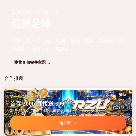
足球盤勢 · 112 篇研究
亞洲足球
不靠口號，從定義、規則、資料、機率、案例與風險
界線建立可重現的研究路線。
瀏覽 8 個完整主題 →
合作推薦
贊助
第一筆就多三成本金
首存 2000 直接送 699
新會員限定加碼，碼量只要彩金五倍，領完就能玩。
領 699 →