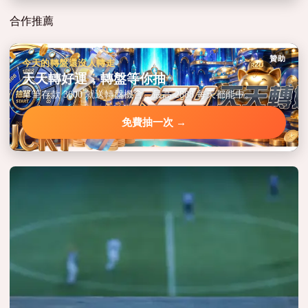
合作推薦
贊助
今天的轉盤還沒人轉走
天天轉好運，轉盤等你抽
單筆存款 3000 就送轉盤機會，最高 2888 每天都能中。
免費抽一次 →