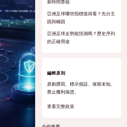
新時間查核
亞洲足球哪些指標值得看？先分主
因與輔因
亞洲足球走勢能預測嗎？歷史序列
的正確用途
編輯原則
原創撰寫、標示假設、保留未知、
禁止獲利保證。
查看完整政策
合作推薦