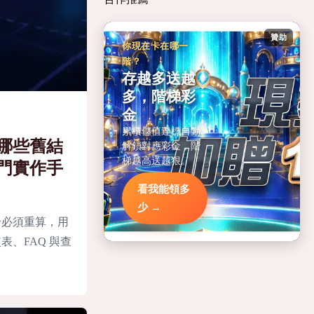
贊助
你現在卡在哪一
階？
存越多送越
多，階梯彩
金
累積儲值達標自動
哪些舊結
解鎖對應彩金，階
梯越高送越狠。
門實作手
看我能領多
少 →
論必須重算，用
、FAQ 與查