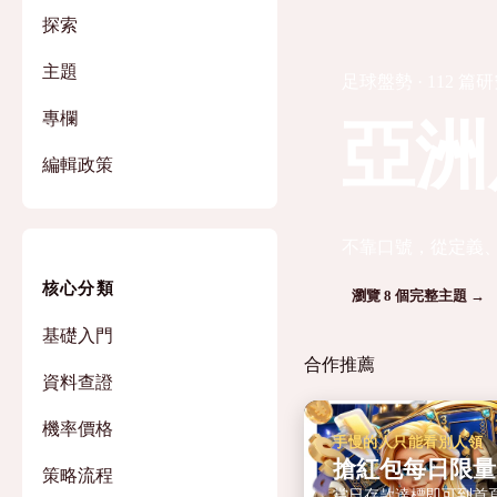
探索
主題
足球盤勢 · 112 篇
專欄
亞洲
編輯政策
不靠口號，從定義
核心分類
瀏覽 8 個完整主題 →
基礎入門
合作推薦
資料查證
機率價格
手慢的人只能看別人領
搶紅包每日限量
策略流程
當日存款達標即可到首