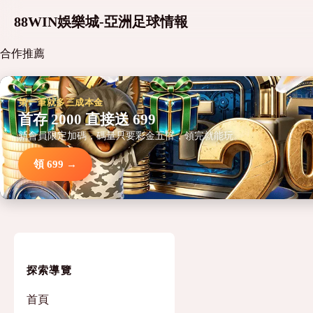
88WIN娛樂城-亞洲足球情報
合作推薦
第一筆就多三成本金
首存 2000 直接送 699
新會員限定加碼，碼量只要彩金五倍，領完就能玩。
領 699 →
探索導覽
首頁