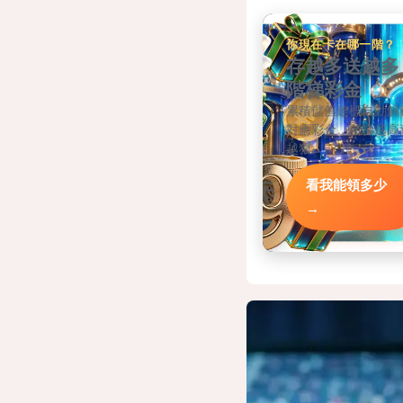
你現在卡在哪一階？
存越多送越多
階梯彩金
累積儲值達標自動解
對應彩金，階梯越高
越狠。
看我能領多少
→