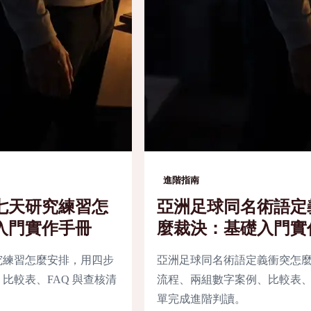
進階指南
七天研究練習怎
亞洲足球同名術語定
入門實作手冊
麼裁決：基礎入門實
究練習怎麼安排，用四步
亞洲足球同名術語定義衝突怎
比較表、FAQ 與查核清
流程、兩組數字案例、比較表、F
單完成進階判讀。