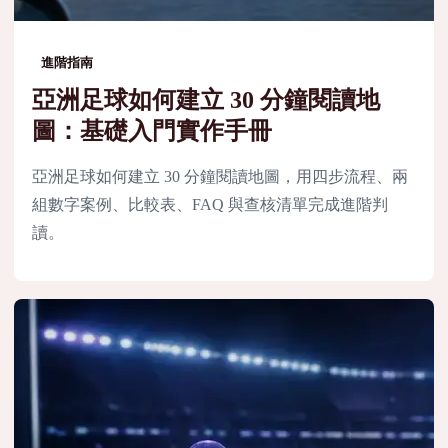
進階指南
亞洲足球如何建立 30 分鐘閱讀地
圖：基礎入門實作手冊
亞洲足球如何建立 30 分鐘閱讀地圖，用四步流程、兩
組數字案例、比較表、FAQ 與查核清單完成進階判
讀。