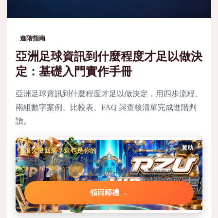
進階指南
亞洲足球資訊到什麼程度才足以做決
定：基礎入門實作手冊
亞洲足球資訊到什麼程度才足以做決定，用四步流程、
兩組數字案例、比較表、FAQ 與查核清單完成進階判
讀。
贊助
很久沒回來？這包是你的
老玩家回歸再送一次
回鍋會員專屬彩金，優惠頁面一鍵領取不用問客服。
領回歸禮 →