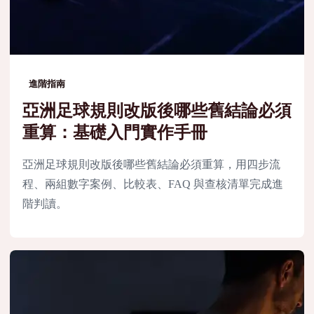
進階指南
亞洲足球規則改版後哪些舊結論必須
重算：基礎入門實作手冊
亞洲足球規則改版後哪些舊結論必須重算，用四步流
程、兩組數字案例、比較表、FAQ 與查核清單完成進
階判讀。