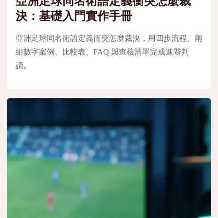
亞洲足球同名術語定義衝突怎麼裁
決：基礎入門實作手冊
亞洲足球同名術語定義衝突怎麼裁決，用四步流程、兩
組數字案例、比較表、FAQ 與查核清單完成進階判
讀。