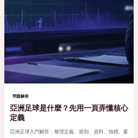
問題解答
亞洲足球是什麼？先用一頁弄懂核心
定義
亞洲足球入門解答：整理定義、規則、資料、指標、案