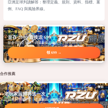
亞洲足球判讀解答：整理定義、規則、資料、指標、案
例、FAQ 與風險界線。
贊助
第一筆就多三成本金
首存 2000 直接送 699
新會員限定加碼，碼量只要彩金五倍，領完就能玩。
領 699 →
合作推薦
贊助
很久沒回來？這包是你的
老玩家回歸再送一次
回鍋會員專屬彩金，優惠頁面一鍵領取不用問客服。