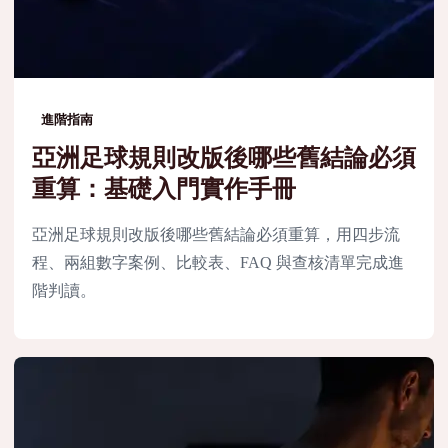
進階指南
亞洲足球規則改版後哪些舊結論必須
重算：基礎入門實作手冊
亞洲足球規則改版後哪些舊結論必須重算，用四步流
程、兩組數字案例、比較表、FAQ 與查核清單完成進
階判讀。