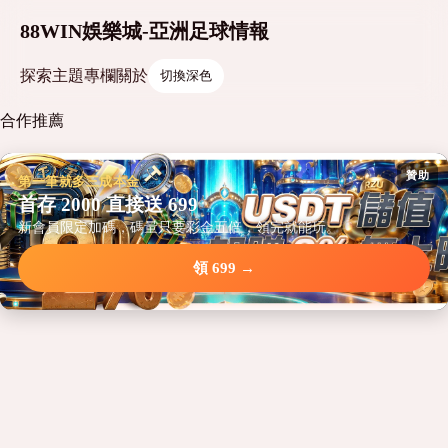
88WIN娛樂城-亞洲足球情報
探索
主題
專欄
關於
切換深色
合作推薦
贊助
第一筆就多三成本金
首存 2000 直接送 699
新會員限定加碼，碼量只要彩金五倍，領完就能玩。
領 699 →