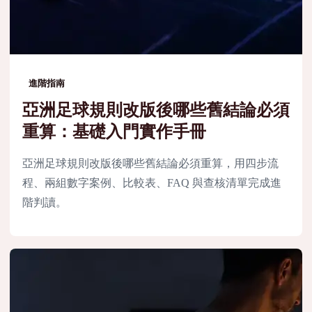
進階指南
亞洲足球規則改版後哪些舊結論必須
重算：基礎入門實作手冊
亞洲足球規則改版後哪些舊結論必須重算，用四步流
程、兩組數字案例、比較表、FAQ 與查核清單完成進
階判讀。