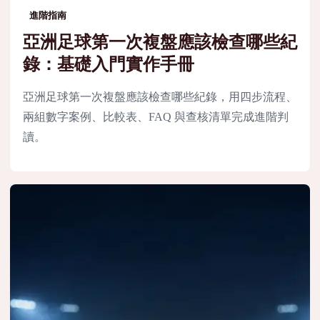
進階指南
亞洲足球第一次複盤應該檢查哪些紀
錄：基礎入門實作手冊
亞洲足球第一次複盤應該檢查哪些紀錄，用四步流程、
兩組數字案例、比較表、FAQ 與查核清單完成進階判
讀。