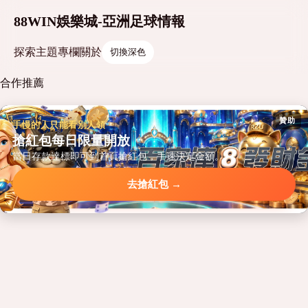
88WIN娛樂城-亞洲足球情報
探索
主題
專欄
關於
切換深色
合作推薦
贊助
手慢的人只能看別人領
搶紅包每日限量開放
當日存款達標即可到首頁搶紅包，手速決定金額。
去搶紅包 →