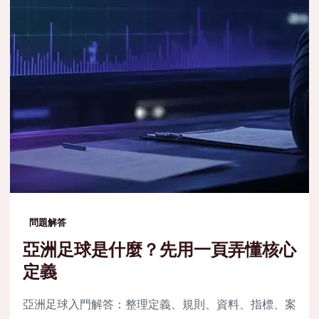
問題解答
亞洲足球是什麼？先用一頁弄懂核心
定義
亞洲足球入門解答：整理定義、規則、資料、指標、案