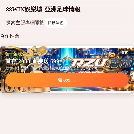
88WIN娛樂城-亞洲足球情報
探索
主題
專欄
關於
切換深色
合作推薦
贊助
第一筆就多三成本金
首存 2000 直接送 699
新會員限定加碼，碼量只要彩金五倍，領完就能玩。
領 699 →