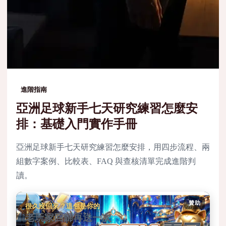
進階指南
亞洲足球新手七天研究練習怎麼安
排：基礎入門實作手冊
亞洲足球新手七天研究練習怎麼安排，用四步流程、兩
組數字案例、比較表、FAQ 與查核清單完成進階判
讀。
贊助
很久沒回來？這包是你的
老玩家回歸再送一次