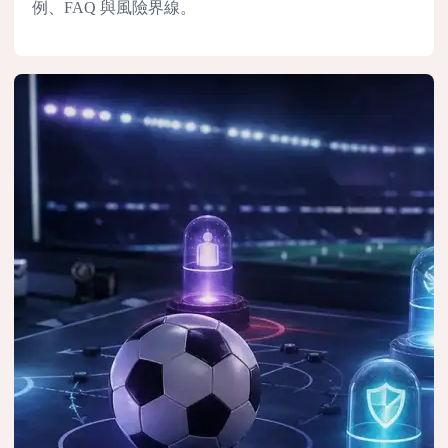
例、FAQ 與風險界線。