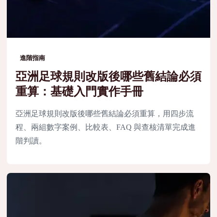
進階指南
亞洲足球規則改版後哪些舊結論必須
重算：基礎入門實作手冊
亞洲足球規則改版後哪些舊結論必須重算，用四步流
程、兩組數字案例、比較表、FAQ 與查核清單完成進
階判讀。