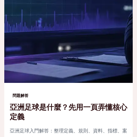
問題解答
亞洲足球是什麼？先用一頁弄懂核心
定義
亞洲足球入門解答：整理定義、規則、資料、指標、案