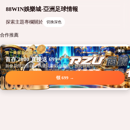
88WIN娛樂城-亞洲足球情報
探索
主題
專欄
關於
切換深色
合作推薦
贊助
第一筆就多三成本金
首存 2000 直接送 699
新會員限定加碼，碼量只要彩金五倍，領完就能玩。
領 699 →