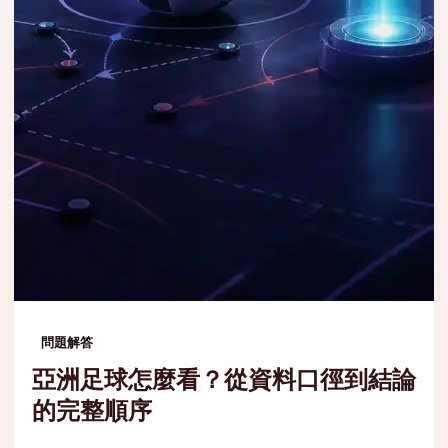
問題解答
亞洲足球怎麼看？從資料口徑到結論
的完整順序