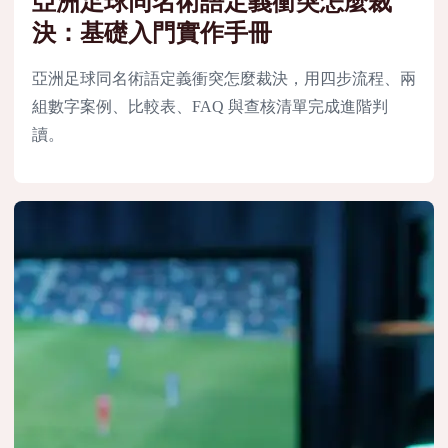
亞洲足球同名術語定義衝突怎麼裁
決：基礎入門實作手冊
亞洲足球同名術語定義衝突怎麼裁決，用四步流程、兩
組數字案例、比較表、FAQ 與查核清單完成進階判
讀。