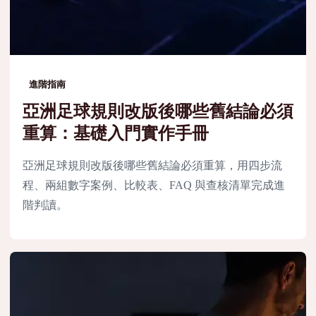
進階指南
亞洲足球規則改版後哪些舊結論必須
重算：基礎入門實作手冊
亞洲足球規則改版後哪些舊結論必須重算，用四步流
程、兩組數字案例、比較表、FAQ 與查核清單完成進
階判讀。