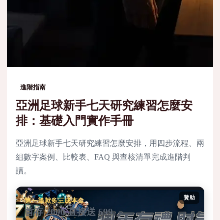
進階指南
亞洲足球新手七天研究練習怎麼安
排：基礎入門實作手冊
亞洲足球新手七天研究練習怎麼安排，用四步流程、兩
組數字案例、比較表、FAQ 與查核清單完成進階判
讀。
贊助
第一筆就多三成本金
首存 2000 直接送 699