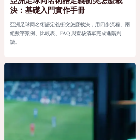
亞洲足球同名術語定義衝突怎麼裁
決：基礎入門實作手冊
亞洲足球同名術語定義衝突怎麼裁決，用四步流程、兩
組數字案例、比較表、FAQ 與查核清單完成進階判
讀。