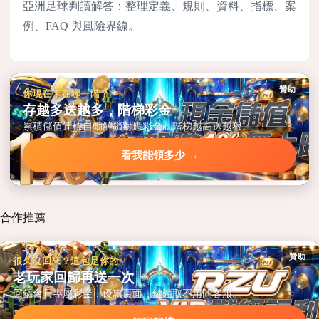
亞洲足球判讀解答：整理定義、規則、資料、指標、案
例、FAQ 與風險界線。
贊助
你現在卡在哪一階？
存越多送越多，階梯彩金
累積儲值達標自動解鎖對應彩金，階梯越高送越狠。
看我能領多少 →
合作推薦
贊助
很久沒回來？這包是你的
老玩家回歸再送一次
回鍋會員專屬彩金，優惠頁面一鍵領取不用問客服。