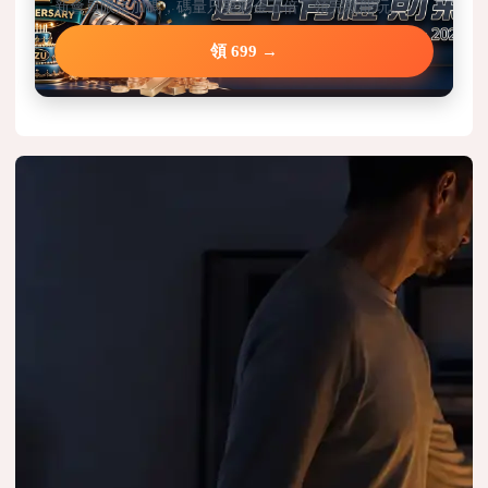
新會員限定加碼，碼量只要彩金五倍，領完就能玩。
領 699 →