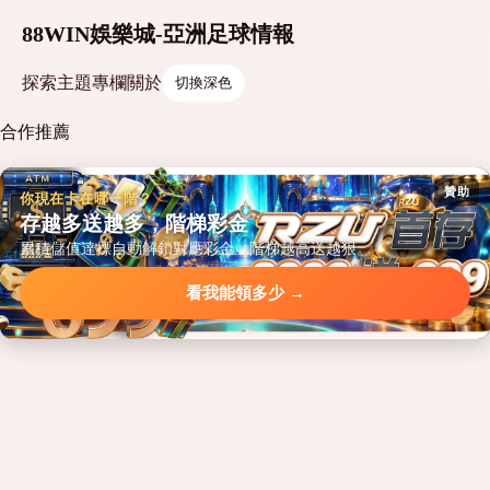
88WIN娛樂城-亞洲足球情報
探索
主題
專欄
關於
切換深色
合作推薦
贊助
你現在卡在哪一階？
存越多送越多，階梯彩金
累積儲值達標自動解鎖對應彩金，階梯越高送越狠。
看我能領多少 →