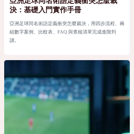
亞洲足球同名術語定義衝突怎麼裁
決：基礎入門實作手冊
亞洲足球同名術語定義衝突怎麼裁決，用四步流程、兩
組數字案例、比較表、FAQ 與查核清單完成進階判
讀。