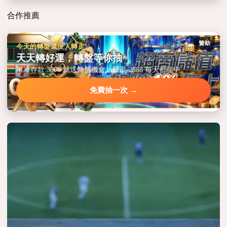
合作推薦
贊助
今天的轉盤還沒人轉走
天天轉好運，轉盤等你抽
單筆存款 3000 就送轉盤機會，最高 2888 每天都能中。
免費抽一次 →