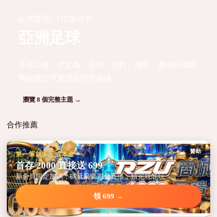
足球盤勢 · 112 篇研究
亞洲足球
不靠口號，從定義、規則、資料、機率、案例與風險
界線建立可重現的研究路線。
瀏覽 8 個完整主題 →
合作推薦
贊助
第一筆就多三成本金
首存 2000 直接送 699
新會員限定加碼，碼量只要彩金五倍，領完就能玩。
領 699 →