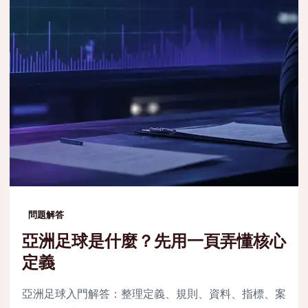
問題解答
亞洲足球是什麼？先用一頁弄懂核心
定義
亞洲足球入門解答：整理定義、規則、資料、指標、案