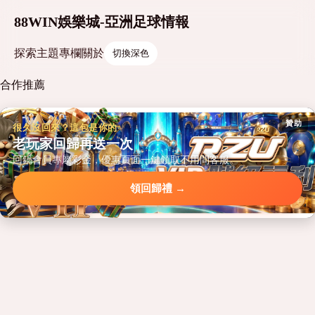
88WIN娛樂城-亞洲足球情報
探索
主題
專欄
關於
切換深色
合作推薦
贊助
很久沒回來？這包是你的
老玩家回歸再送一次
回鍋會員專屬彩金，優惠頁面一鍵領取不用問客服。
領回歸禮 →