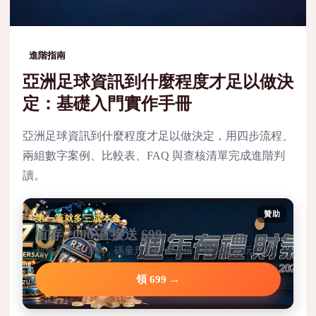
進階指南
亞洲足球資訊到什麼程度才足以做決
定：基礎入門實作手冊
亞洲足球資訊到什麼程度才足以做決定，用四步流程、
兩組數字案例、比較表、FAQ 與查核清單完成進階判
讀。
贊助
第一筆就多三成本金
首存 2000 直接送 699
新會員限定加碼，碼量只要彩金五倍，領完就能玩。
領 699 →