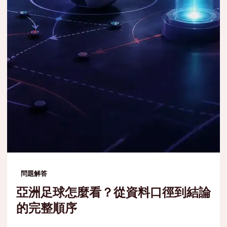
問題解答
亞洲足球怎麼看？從資料口徑到結論
的完整順序