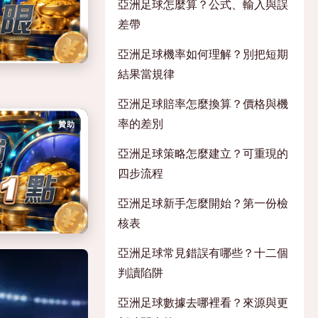
亞洲足球怎麼算？公式、輸入與誤
差帶
亞洲足球機率如何理解？別把短期
結果當規律
亞洲足球賠率怎麼換算？價格與機
率的差別
贊助
亞洲足球策略怎麼建立？可重現的
四步流程
亞洲足球新手怎麼開始？第一份檢
核表
亞洲足球常見錯誤有哪些？十二個
判讀陷阱
亞洲足球數據去哪裡看？來源與更