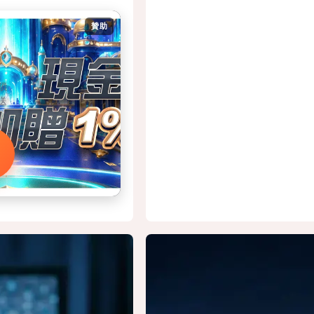
贊助
，
鎖
送