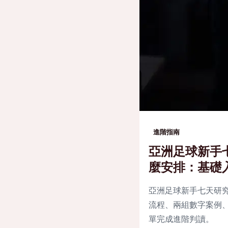
進階指南
亞洲足球新手
麼安排：基礎
亞洲足球新手七天研
流程、兩組數字案例、
單完成進階判讀。