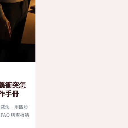
義衝突怎
作手冊
麼裁決，用四步
AQ 與查核清