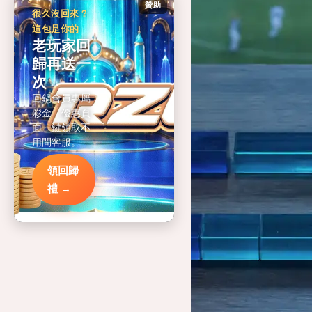
贊助
很久沒回來？
這包是你的
老玩家回
歸再送一
次
回鍋會員專屬
彩金，優惠頁
面一鍵領取不
用問客服。
領回歸
禮 →