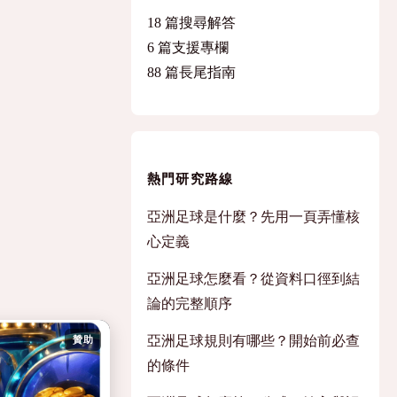
18 篇搜尋解答
6 篇支援專欄
88 篇長尾指南
熱門研究路線
亞洲足球是什麼？先用一頁弄懂核
心定義
亞洲足球怎麼看？從資料口徑到結
論的完整順序
亞洲足球規則有哪些？開始前必查
贊助
的條件