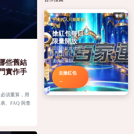
贊助
手慢的人只能看別
人領
搶紅包每日
限量開放
當日存款達標即可
到首頁搶紅包，手
速決定金額。
哪些舊結
門實作手
去搶紅包
→
論必須重算，用
、FAQ 與查