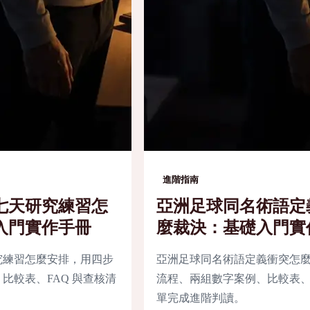
進階指南
七天研究練習怎
亞洲足球同名術語定
入門實作手冊
麼裁決：基礎入門實
究練習怎麼安排，用四步
亞洲足球同名術語定義衝突怎
比較表、FAQ 與查核清
流程、兩組數字案例、比較表、F
單完成進階判讀。