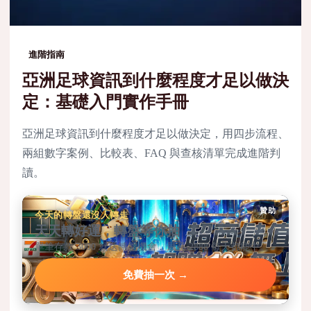
進階指南
亞洲足球資訊到什麼程度才足以做決
定：基礎入門實作手冊
亞洲足球資訊到什麼程度才足以做決定，用四步流程、
兩組數字案例、比較表、FAQ 與查核清單完成進階判
讀。
贊助
今天的轉盤還沒人轉走
天天轉好運，轉盤等你抽
單筆存款 3000 就送轉盤機會，最高 2888 每天都能中。
免費抽一次 →