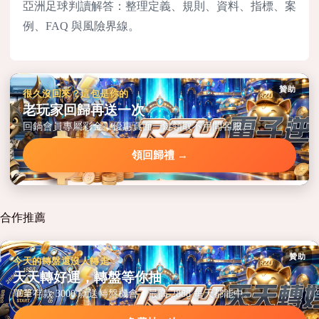
亞洲足球判讀解答：整理定義、規則、資料、指標、案
例、FAQ 與風險界線。
贊助
很久沒回來？這包是你的
老玩家回歸再送一次
回鍋會員專屬彩金，優惠頁面一鍵領取不用問客服。
領回歸禮 →
合作推薦
贊助
今天的轉盤還沒人轉走
天天轉好運，轉盤等你抽
單筆存款 3000 就送轉盤機會，最高 2888 每天都能中。