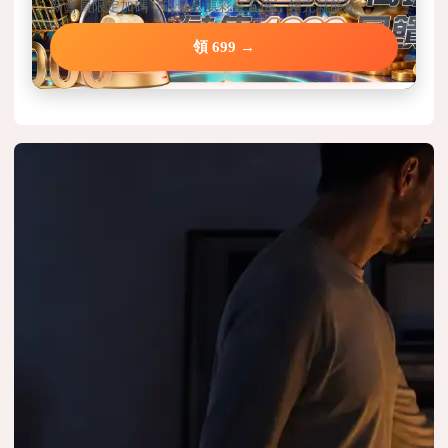
新會員限定加碼，碼量只要彩金五倍，領完就能玩。
領 699 →