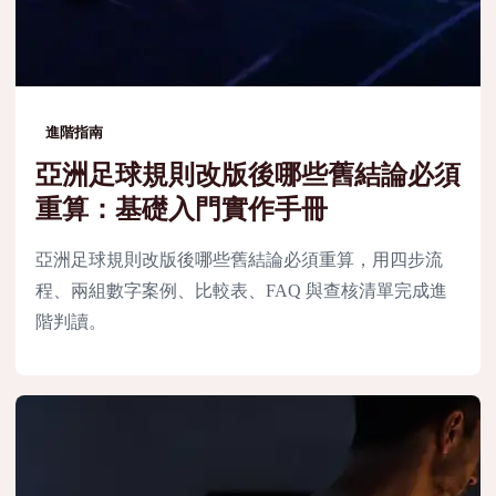
進階指南
亞洲足球規則改版後哪些舊結論必須
重算：基礎入門實作手冊
亞洲足球規則改版後哪些舊結論必須重算，用四步流
程、兩組數字案例、比較表、FAQ 與查核清單完成進
階判讀。