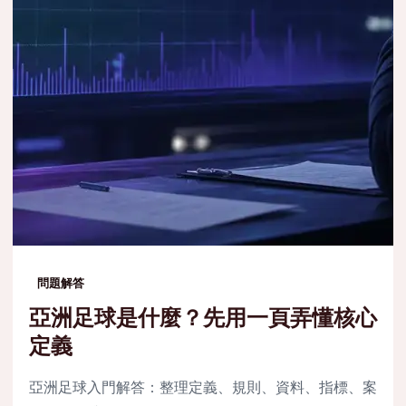
問題解答
亞洲足球是什麼？先用一頁弄懂核心
定義
亞洲足球入門解答：整理定義、規則、資料、指標、案