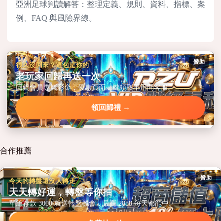
亞洲足球判讀解答：整理定義、規則、資料、指標、案
例、FAQ 與風險界線。
贊助
很久沒回來？這包是你的
老玩家回歸再送一次
回鍋會員專屬彩金，優惠頁面一鍵領取不用問客服。
領回歸禮 →
合作推薦
贊助
今天的轉盤還沒人轉走
天天轉好運，轉盤等你抽
單筆存款 3000 就送轉盤機會，最高 2888 每天都能中。