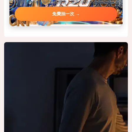
單筆存款 3000 就送轉盤機會，最高 2888 每天都能中。
免費抽一次 →