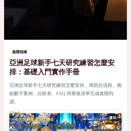
進階指南
亞洲足球新手七天研究練習怎麼安
排：基礎入門實作手冊
亞洲足球新手七天研究練習怎麼安排，用四步流程、兩
組數字案例、比較表、FAQ 與查核清單完成進階判
讀。
贊助
今天的轉盤還沒人轉走
天天轉好運，轉盤等你抽