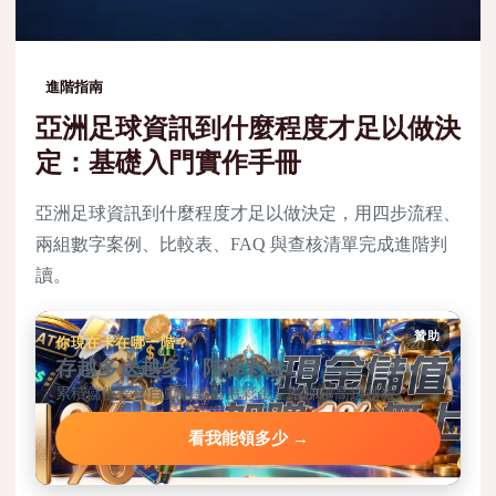
進階指南
亞洲足球資訊到什麼程度才足以做決
定：基礎入門實作手冊
亞洲足球資訊到什麼程度才足以做決定，用四步流程、
兩組數字案例、比較表、FAQ 與查核清單完成進階判
讀。
贊助
你現在卡在哪一階？
存越多送越多，階梯彩金
累積儲值達標自動解鎖對應彩金，階梯越高送越狠。
看我能領多少 →