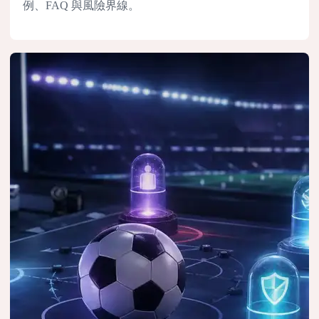
例、FAQ 與風險界線。