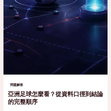
問題解答
亞洲足球怎麼看？從資料口徑到結論
的完整順序