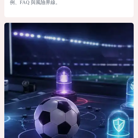
例、FAQ 與風險界線。