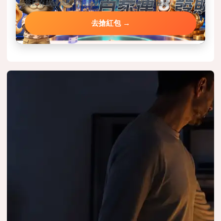
當日存款達標即可到首頁搶紅包，手速決定金額。
去搶紅包 →