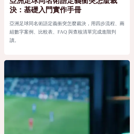
亞洲足球同名術語定義衝突怎麼裁
決：基礎入門實作手冊
亞洲足球同名術語定義衝突怎麼裁決，用四步流程、兩
組數字案例、比較表、FAQ 與查核清單完成進階判
讀。