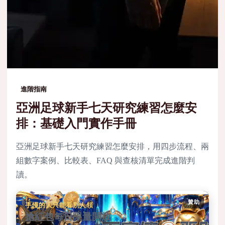
進階指南
亞洲足球新手七天研究練習怎麼安
排：基礎入門實作手冊
亞洲足球新手七天研究練習怎麼安排，用四步流程、兩
組數字案例、比較表、FAQ 與查核清單完成進階判
讀。
贊助
手慢的人只能看別人領
搶紅包每日限量開放