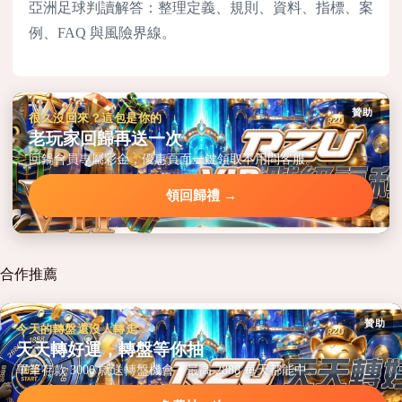
亞洲足球判讀解答：整理定義、規則、資料、指標、案
例、FAQ 與風險界線。
贊助
很久沒回來？這包是你的
老玩家回歸再送一次
回鍋會員專屬彩金，優惠頁面一鍵領取不用問客服。
領回歸禮 →
合作推薦
贊助
今天的轉盤還沒人轉走
天天轉好運，轉盤等你抽
單筆存款 3000 就送轉盤機會，最高 2888 每天都能中。