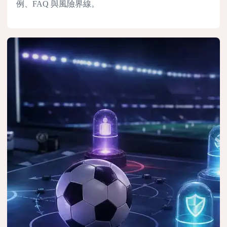
例、FAQ 與風險界線。