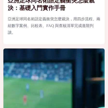
亞洲足球同名術語定義衝突怎麼裁
決：基礎入門實作手冊
亞洲足球同名術語定義衝突怎麼裁決，用四步流程、兩
組數字案例、比較表、FAQ 與查核清單完成進階判
讀。