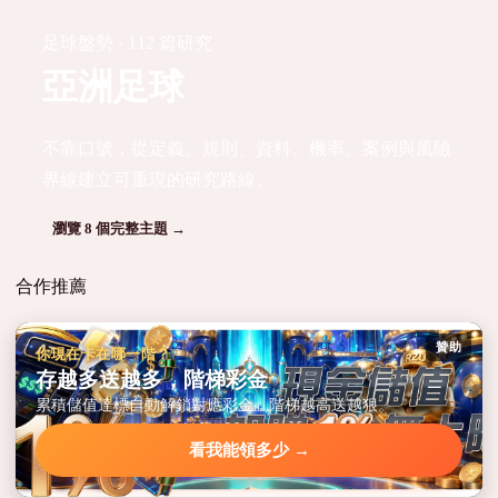
足球盤勢 · 112 篇研究
亞洲足球
不靠口號，從定義、規則、資料、機率、案例與風險
界線建立可重現的研究路線。
瀏覽 8 個完整主題 →
合作推薦
贊助
你現在卡在哪一階？
存越多送越多，階梯彩金
累積儲值達標自動解鎖對應彩金，階梯越高送越狠。
看我能領多少 →