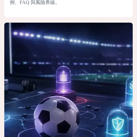
例、FAQ 與風險界線。