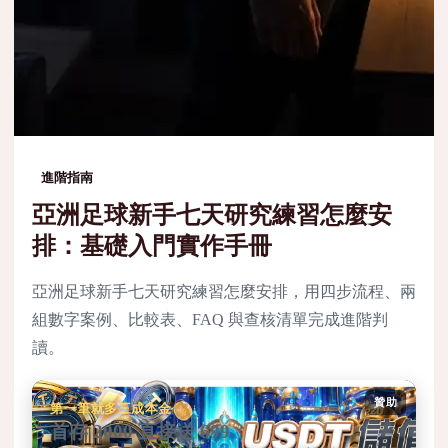
進階指南
亞洲足球新手七天研究練習怎麼安
排：基礎入門實作手冊
亞洲足球新手七天研究練習怎麼安排，用四步流程、兩
組數字案例、比較表、FAQ 與查核清單完成進階判
讀。
贊助
第一筆就多三成本金
首存 2000 直接送 699