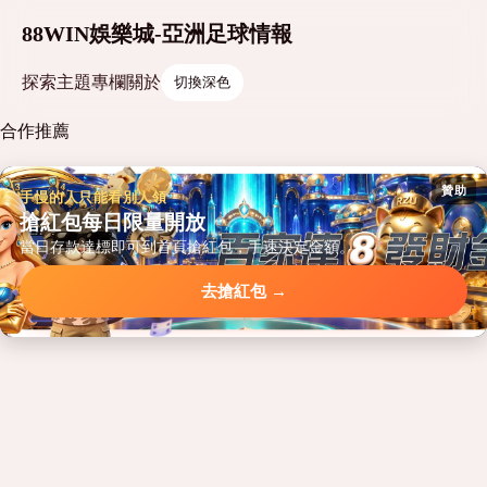
88WIN娛樂城-亞洲足球情報
探索
主題
專欄
關於
切換深色
合作推薦
贊助
手慢的人只能看別人領
搶紅包每日限量開放
當日存款達標即可到首頁搶紅包，手速決定金額。
去搶紅包 →