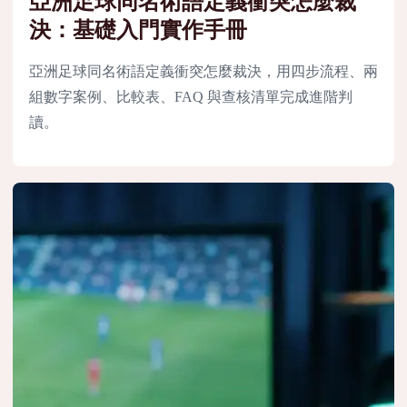
亞洲足球同名術語定義衝突怎麼裁
決：基礎入門實作手冊
亞洲足球同名術語定義衝突怎麼裁決，用四步流程、兩
組數字案例、比較表、FAQ 與查核清單完成進階判
讀。