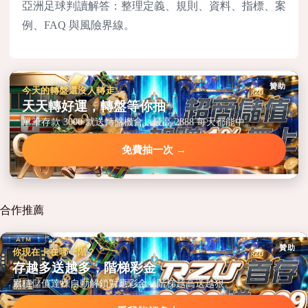
亞洲足球判讀解答：整理定義、規則、資料、指標、案
例、FAQ 與風險界線。
贊助
今天的轉盤還沒人轉走
天天轉好運，轉盤等你抽
單筆存款 3000 就送轉盤機會，最高 2888 每天都能中。
免費抽一次 →
合作推薦
贊助
你現在卡在哪一階？
存越多送越多，階梯彩金
累積儲值達標自動解鎖對應彩金，階梯越高送越狠。