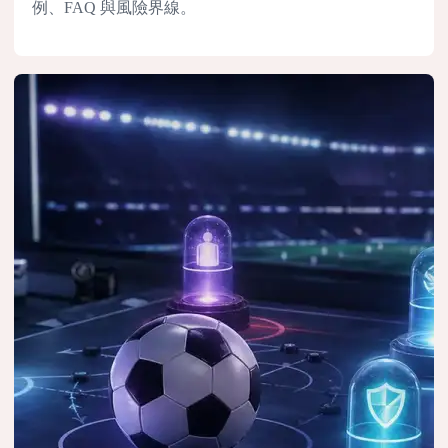
例、FAQ 與風險界線。