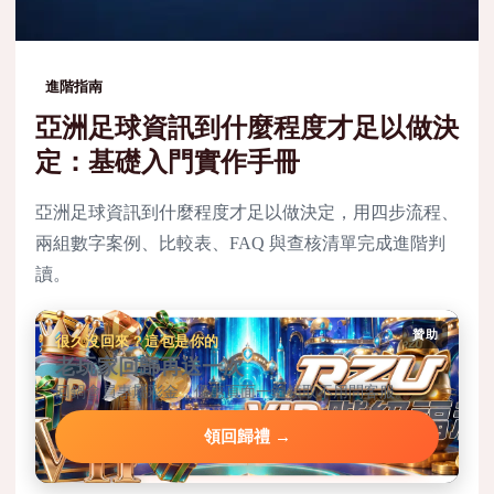
進階指南
亞洲足球資訊到什麼程度才足以做決
定：基礎入門實作手冊
亞洲足球資訊到什麼程度才足以做決定，用四步流程、
兩組數字案例、比較表、FAQ 與查核清單完成進階判
讀。
贊助
很久沒回來？這包是你的
老玩家回歸再送一次
回鍋會員專屬彩金，優惠頁面一鍵領取不用問客服。
領回歸禮 →