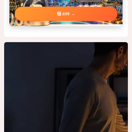
新會員限定加碼，碼量只要彩金五倍，領完就能玩。
領 699 →