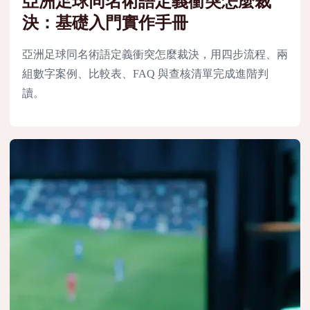
亞洲足球同名術語定義衝突怎麼裁
決：基礎入門實作手冊
亞洲足球同名術語定義衝突怎麼裁決，用四步流程、兩
組數字案例、比較表、FAQ 與查核清單完成進階判
讀。