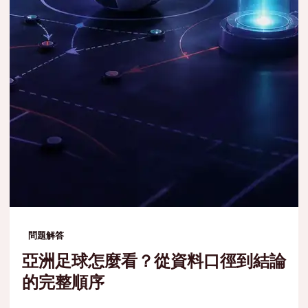
問題解答
亞洲足球怎麼看？從資料口徑到結論
的完整順序