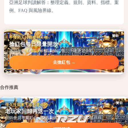
亞洲足球判讀解答：整理定義、規則、資料、指標、案
例、FAQ 與風險界線。
贊助
手慢的人只能看別人領
搶紅包每日限量開放
當日存款達標即可到首頁搶紅包，手速決定金額。
去搶紅包 →
合作推薦
贊助
很久沒回來？這包是你的
老玩家回歸再送一次
回鍋會員專屬彩金，優惠頁面一鍵領取不用問客服。