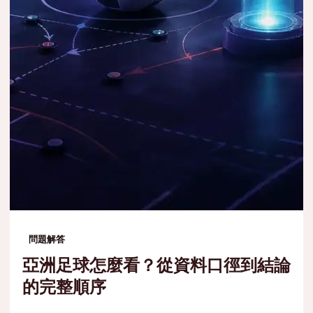
問題解答
亞洲足球怎麼看？從資料口徑到結論
的完整順序