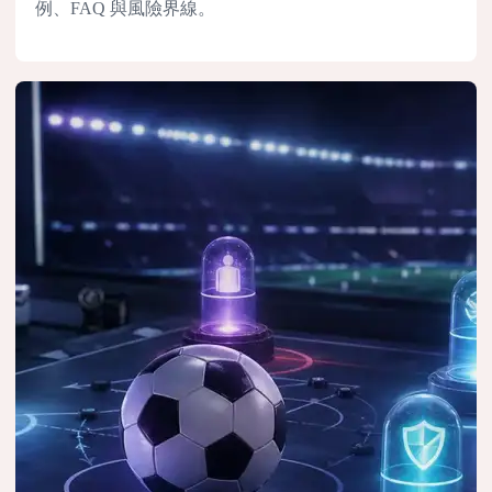
例、FAQ 與風險界線。