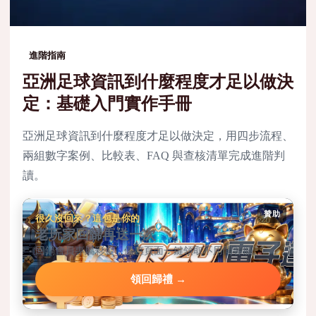
進階指南
亞洲足球資訊到什麼程度才足以做決
定：基礎入門實作手冊
亞洲足球資訊到什麼程度才足以做決定，用四步流程、
兩組數字案例、比較表、FAQ 與查核清單完成進階判
讀。
贊助
很久沒回來？這包是你的
老玩家回歸再送一次
回鍋會員專屬彩金，優惠頁面一鍵領取不用問客服。
領回歸禮 →