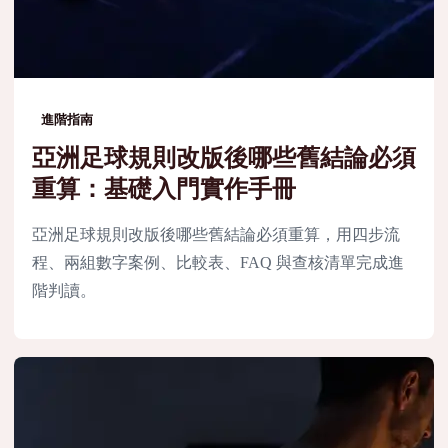
進階指南
亞洲足球規則改版後哪些舊結論必須
重算：基礎入門實作手冊
亞洲足球規則改版後哪些舊結論必須重算，用四步流
程、兩組數字案例、比較表、FAQ 與查核清單完成進
階判讀。