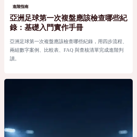
進階指南
亞洲足球第一次複盤應該檢查哪些紀
錄：基礎入門實作手冊
亞洲足球第一次複盤應該檢查哪些紀錄，用四步流程、
兩組數字案例、比較表、FAQ 與查核清單完成進階判
讀。