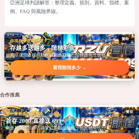
亞洲足球判讀解答：整理定義、規則、資料、指標、案
例、FAQ 與風險界線。
贊助
你現在卡在哪一階？
存越多送越多，階梯彩金
累積儲值達標自動解鎖對應彩金，階梯越高送越狠。
看我能領多少 →
合作推薦
贊助
第一筆就多三成本金
首存 2000 直接送 699
新會員限定加碼，碼量只要彩金五倍，領完就能玩。