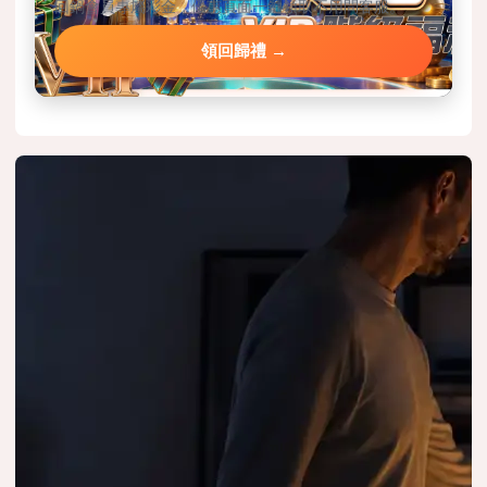
回鍋會員專屬彩金，優惠頁面一鍵領取不用問客服。
領回歸禮 →