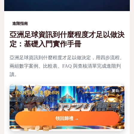
進階指南
亞洲足球資訊到什麼程度才足以做決
定：基礎入門實作手冊
亞洲足球資訊到什麼程度才足以做決定，用四步流程、
兩組數字案例、比較表、FAQ 與查核清單完成進階判
讀。
贊助
很久沒回來？這包是你的
老玩家回歸再送一次
回鍋會員專屬彩金，優惠頁面一鍵領取不用問客服。
領回歸禮 →