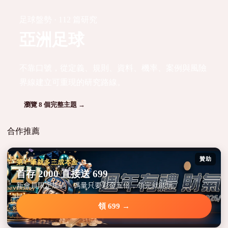
足球盤勢 · 112 篇研究
亞洲足球
不靠口號，從定義、規則、資料、機率、案例與風險
界線建立可重現的研究路線。
瀏覽 8 個完整主題 →
合作推薦
贊助
第一筆就多三成本金
首存 2000 直接送 699
新會員限定加碼，碼量只要彩金五倍，領完就能玩。
領 699 →