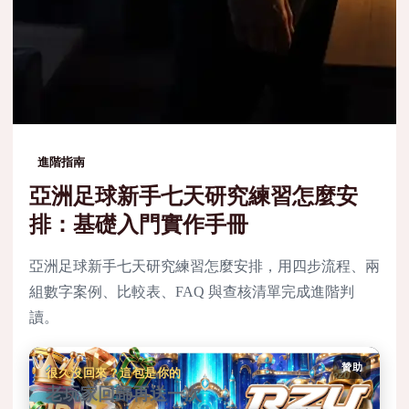
進階指南
亞洲足球新手七天研究練習怎麼安
排：基礎入門實作手冊
亞洲足球新手七天研究練習怎麼安排，用四步流程、兩
組數字案例、比較表、FAQ 與查核清單完成進階判
讀。
贊助
很久沒回來？這包是你的
老玩家回歸再送一次