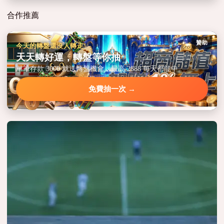
合作推薦
贊助
今天的轉盤還沒人轉走
天天轉好運，轉盤等你抽
單筆存款 3000 就送轉盤機會，最高 2888 每天都能中。
免費抽一次 →