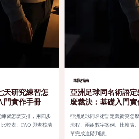
進階指南
七天研究練習怎
亞洲足球同名術語定
入門實作手冊
麼裁決：基礎入門實
究練習怎麼安排，用四步
亞洲足球同名術語定義衝突怎
比較表、FAQ 與查核清
流程、兩組數字案例、比較表、F
單完成進階判讀。