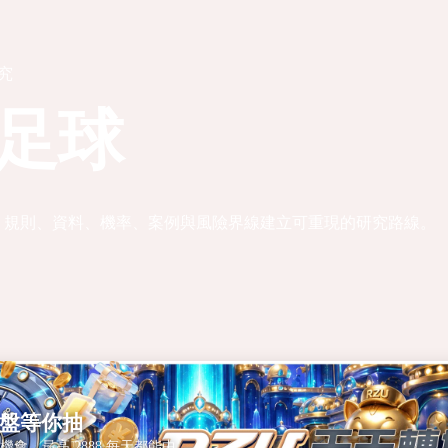
研究
足球
、規則、資料、機率、案例與風險界線建立可重現的研究路線。
盤等你抽
盤機會，最高 2888 每天都能中。