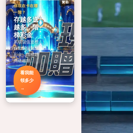
贊助
你現在卡在哪
一階？
存越多送
越多，階
梯彩金
累積儲值達標
自動解鎖對應
彩金，階梯越
高送越狠。
看我能
領多少
→