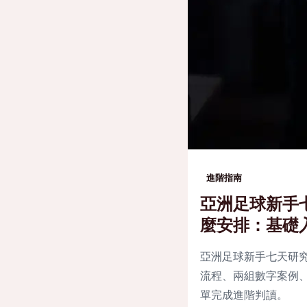
進階指南
亞洲足球新手
麼安排：基礎
亞洲足球新手七天研
流程、兩組數字案例、
單完成進階判讀。