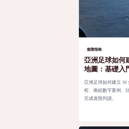
進階指南
亞洲足球如何建
地圖：基礎入
亞洲足球如何建立 3
程、兩組數字案例、比
完成進階判讀。