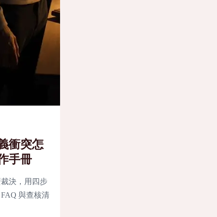
義衝突怎
作手冊
麼裁決，用四步
AQ 與查核清