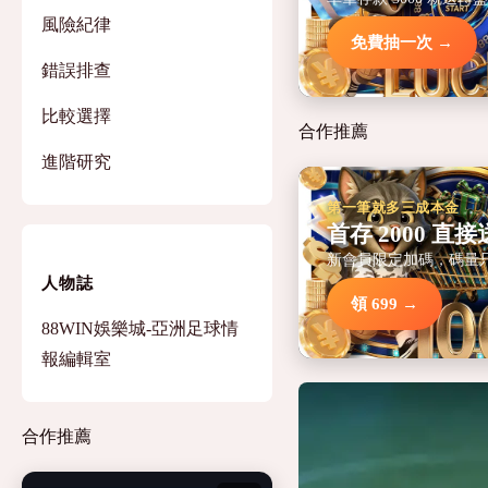
風險紀律
免費抽一次 →
錯誤排查
比較選擇
合作推薦
進階研究
第一筆就多三成本金
首存 2000 直接送
新會員限定加碼，碼量
人物誌
領 699 →
88WIN娛樂城-亞洲足球情
報編輯室
合作推薦