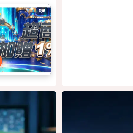
贊助
走
轉
轉盤
天都