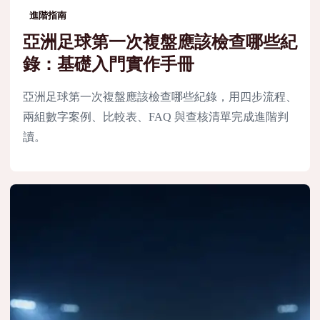
進階指南
亞洲足球第一次複盤應該檢查哪些紀
錄：基礎入門實作手冊
亞洲足球第一次複盤應該檢查哪些紀錄，用四步流程、
兩組數字案例、比較表、FAQ 與查核清單完成進階判
讀。