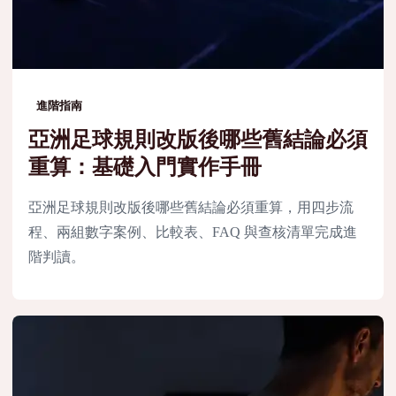
進階指南
亞洲足球規則改版後哪些舊結論必須
重算：基礎入門實作手冊
亞洲足球規則改版後哪些舊結論必須重算，用四步流
程、兩組數字案例、比較表、FAQ 與查核清單完成進
階判讀。