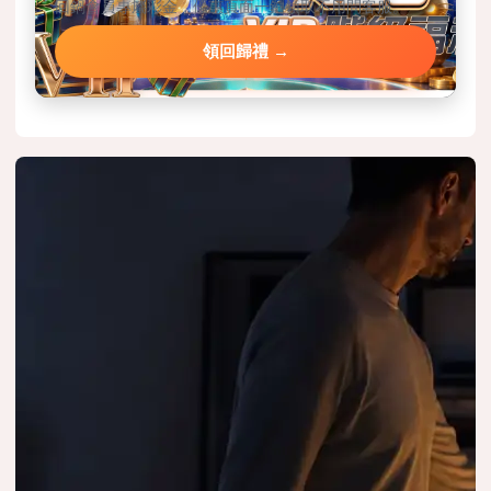
回鍋會員專屬彩金，優惠頁面一鍵領取不用問客服。
領回歸禮 →