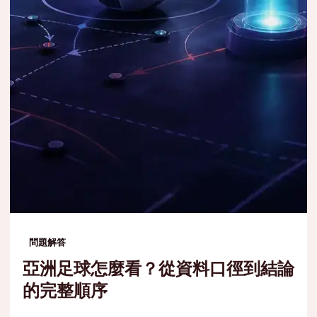
問題解答
亞洲足球怎麼看？從資料口徑到結論
的完整順序