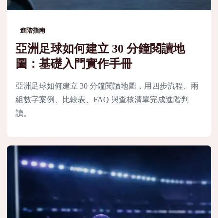
進階指南
亞洲足球如何建立 30 分鐘閱讀地
圖：基礎入門實作手冊
亞洲足球如何建立 30 分鐘閱讀地圖，用四步流程、兩
組數字案例、比較表、FAQ 與查核清單完成進階判
讀。