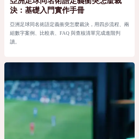
亞洲足球同名術語定義衝突怎麼裁
決：基礎入門實作手冊
亞洲足球同名術語定義衝突怎麼裁決，用四步流程、兩
組數字案例、比較表、FAQ 與查核清單完成進階判
讀。