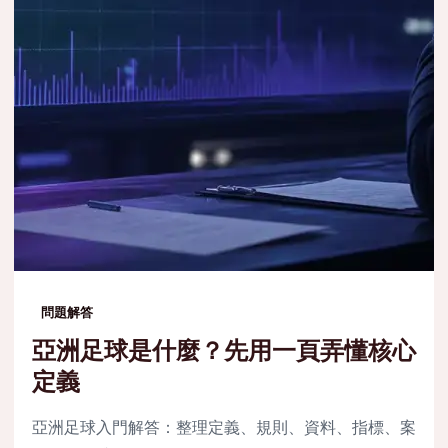
問題解答
亞洲足球是什麼？先用一頁弄懂核心
定義
亞洲足球入門解答：整理定義、規則、資料、指標、案