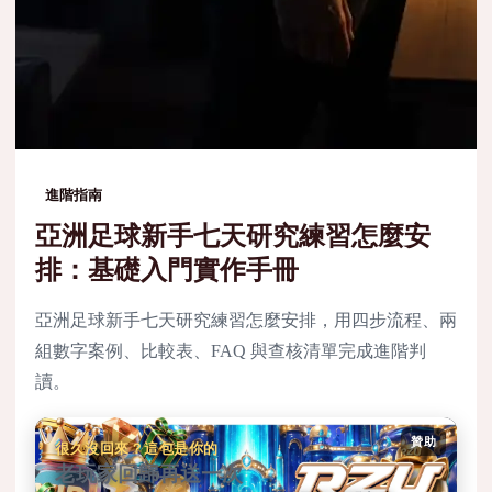
進階指南
亞洲足球新手七天研究練習怎麼安
排：基礎入門實作手冊
亞洲足球新手七天研究練習怎麼安排，用四步流程、兩
組數字案例、比較表、FAQ 與查核清單完成進階判
讀。
贊助
很久沒回來？這包是你的
老玩家回歸再送一次