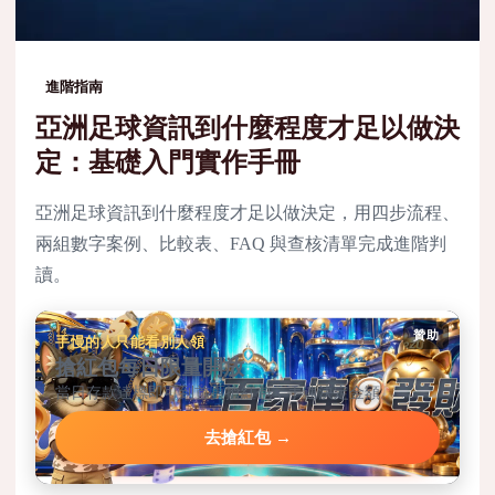
進階指南
亞洲足球資訊到什麼程度才足以做決
定：基礎入門實作手冊
亞洲足球資訊到什麼程度才足以做決定，用四步流程、
兩組數字案例、比較表、FAQ 與查核清單完成進階判
讀。
贊助
手慢的人只能看別人領
搶紅包每日限量開放
當日存款達標即可到首頁搶紅包，手速決定金額。
去搶紅包 →