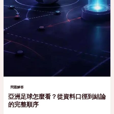
問題解答
亞洲足球怎麼看？從資料口徑到結論
的完整順序