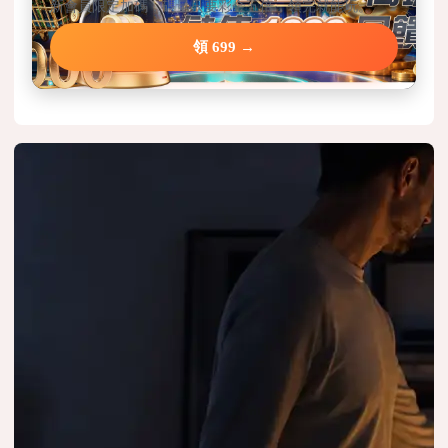
新會員限定加碼，碼量只要彩金五倍，領完就能玩。
領 699 →