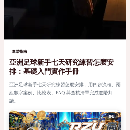
進階指南
亞洲足球新手七天研究練習怎麼安
排：基礎入門實作手冊
亞洲足球新手七天研究練習怎麼安排，用四步流程、兩
組數字案例、比較表、FAQ 與查核清單完成進階判
讀。
贊助
第一筆就多三成本金
首存 2000 直接送 699