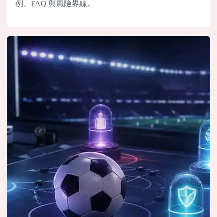
例、FAQ 與風險界線。