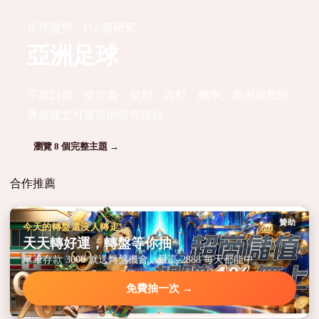
足球盤勢 · 112 篇研究
亞洲足球
不靠口號，從定義、規則、資料、機率、案例與風險
界線建立可重現的研究路線。
瀏覽 8 個完整主題 →
合作推薦
贊助
今天的轉盤還沒人轉走
天天轉好運，轉盤等你抽
單筆存款 3000 就送轉盤機會，最高 2888 每天都能中。
免費抽一次 →