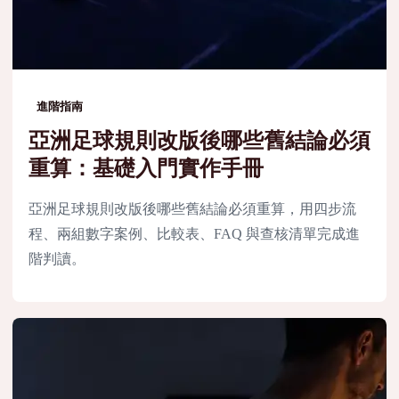
進階指南
亞洲足球規則改版後哪些舊結論必須
重算：基礎入門實作手冊
亞洲足球規則改版後哪些舊結論必須重算，用四步流
程、兩組數字案例、比較表、FAQ 與查核清單完成進
階判讀。