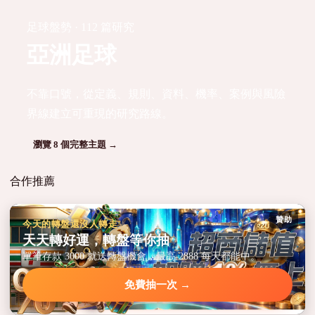
足球盤勢 · 112 篇研究
亞洲足球
不靠口號，從定義、規則、資料、機率、案例與風險
界線建立可重現的研究路線。
瀏覽 8 個完整主題 →
合作推薦
贊助
今天的轉盤還沒人轉走
天天轉好運，轉盤等你抽
單筆存款 3000 就送轉盤機會，最高 2888 每天都能中。
免費抽一次 →