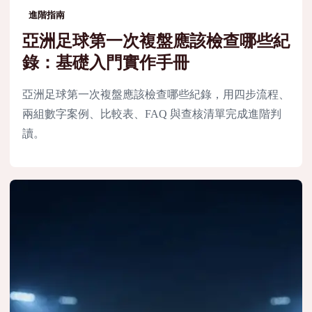
進階指南
亞洲足球第一次複盤應該檢查哪些紀
錄：基礎入門實作手冊
亞洲足球第一次複盤應該檢查哪些紀錄，用四步流程、
兩組數字案例、比較表、FAQ 與查核清單完成進階判
讀。