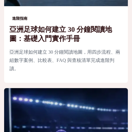
進階指南
亞洲足球如何建立 30 分鐘閱讀地
圖：基礎入門實作手冊
亞洲足球如何建立 30 分鐘閱讀地圖，用四步流程、兩
組數字案例、比較表、FAQ 與查核清單完成進階判
讀。