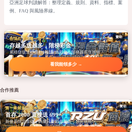
亞洲足球判讀解答：整理定義、規則、資料、指標、案
例、FAQ 與風險界線。
贊助
你現在卡在哪一階？
存越多送越多，階梯彩金
累積儲值達標自動解鎖對應彩金，階梯越高送越狠。
看我能領多少 →
合作推薦
贊助
第一筆就多三成本金
首存 2000 直接送 699
新會員限定加碼，碼量只要彩金五倍，領完就能玩。