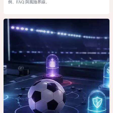
例、FAQ 與風險界線。