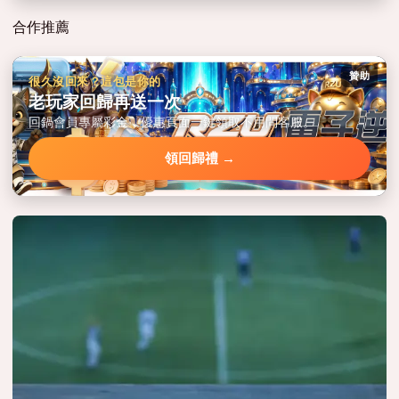
合作推薦
贊助
很久沒回來？這包是你的
老玩家回歸再送一次
回鍋會員專屬彩金，優惠頁面一鍵領取不用問客服。
領回歸禮 →