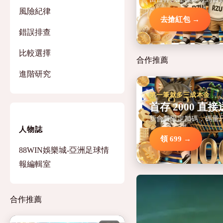
風險紀律
去搶紅包 →
錯誤排查
比較選擇
合作推薦
進階研究
第一筆就多三成本金
首存 2000 直接送
新會員限定加碼，碼量
人物誌
領 699 →
88WIN娛樂城-亞洲足球情
報編輯室
合作推薦