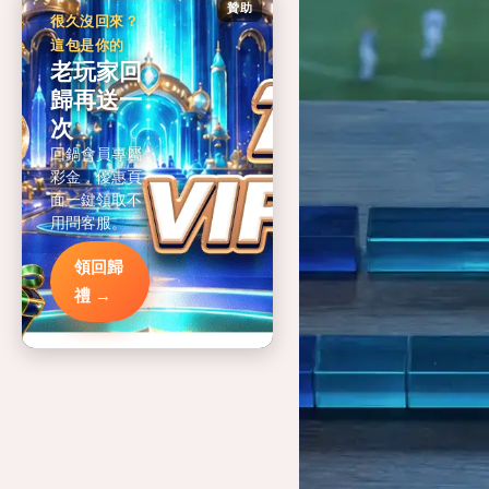
贊助
很久沒回來？
這包是你的
老玩家回
歸再送一
次
回鍋會員專屬
彩金，優惠頁
面一鍵領取不
用問客服。
領回歸
禮 →