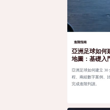
進階指南
亞洲足球如何建
地圖：基礎入
亞洲足球如何建立 3
程、兩組數字案例、比
完成進階判讀。