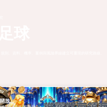
研究
足球
、規則、資料、機率、案例與風險界線建立可重現的研究路線。
開放
頁搶紅包，手速決定金額。