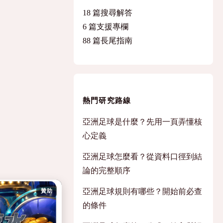
18 篇搜尋解答
6 篇支援專欄
88 篇長尾指南
熱門研究路線
亞洲足球是什麼？先用一頁弄懂核
心定義
亞洲足球怎麼看？從資料口徑到結
論的完整順序
亞洲足球規則有哪些？開始前必查
贊助
的條件