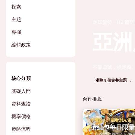
探索
主題
足球盤勢 · 112 篇
專欄
亞洲
編輯政策
不靠口號，從定義
核心分類
瀏覽 8 個完整主題 →
基礎入門
合作推薦
資料查證
機率價格
手慢的人只能看別人領
搶紅包每日限量
策略流程
當日存款達標即可到首