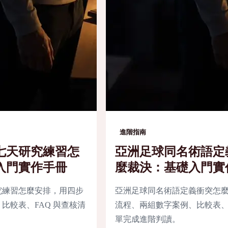
進階指南
七天研究練習怎
亞洲足球同名術語定
入門實作手冊
麼裁決：基礎入門實
究練習怎麼安排，用四步
亞洲足球同名術語定義衝突怎
比較表、FAQ 與查核清
流程、兩組數字案例、比較表、F
單完成進階判讀。