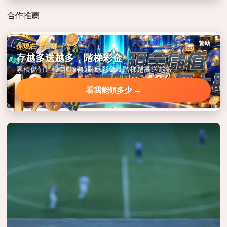
合作推薦
贊助
你現在卡在哪一階？
存越多送越多，階梯彩金
累積儲值達標自動解鎖對應彩金，階梯越高送越狠。
看我能領多少 →