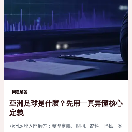
問題解答
亞洲足球是什麼？先用一頁弄懂核心
定義
亞洲足球入門解答：整理定義、規則、資料、指標、案