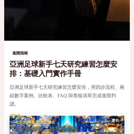
進階指南
亞洲足球新手七天研究練習怎麼安
排：基礎入門實作手冊
亞洲足球新手七天研究練習怎麼安排，用四步流程、兩
組數字案例、比較表、FAQ 與查核清單完成進階判
讀。
贊助
今天的轉盤還沒人轉走
天天轉好運，轉盤等你抽