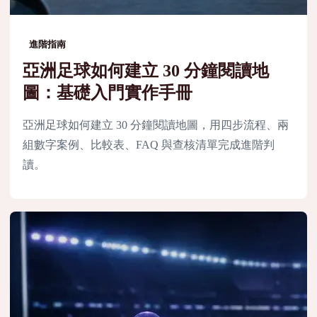
進階指南
亞洲足球如何建立 30 分鐘閱讀地
圖：基礎入門實作手冊
亞洲足球如何建立 30 分鐘閱讀地圖，用四步流程、兩
組數字案例、比較表、FAQ 與查核清單完成進階判
讀。