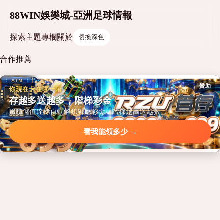
88WIN娛樂城-亞洲足球情報
探索
主題
專欄
關於
切換深色
合作推薦
贊助
你現在卡在哪一階？
存越多送越多，階梯彩金
累積儲值達標自動解鎖對應彩金，階梯越高送越狠。
看我能領多少 →