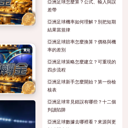
亞洲足球怎麼算？公式、輸入與誤
差帶
亞洲足球機率如何理解？別把短期
結果當規律
亞洲足球賠率怎麼換算？價格與機
率的差別
贊助
亞洲足球策略怎麼建立？可重現的
四步流程
亞洲足球新手怎麼開始？第一份檢
核表
亞洲足球常見錯誤有哪些？十二個
判讀陷阱
亞洲足球數據去哪裡看？來源與更