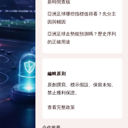
新時間查核
亞洲足球哪些指標值得看？先分主
因與輔因
亞洲足球走勢能預測嗎？歷史序列
的正確用途
編輯原則
原創撰寫、標示假設、保留未知、
禁止獲利保證。
查看完整政策
合作推薦