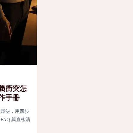
義衝突怎
作手冊
麼裁決，用四步
AQ 與查核清