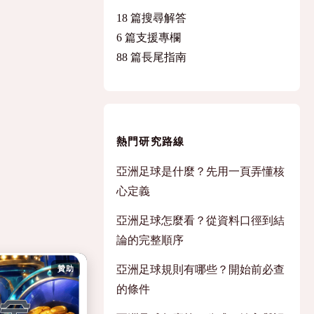
18 篇搜尋解答
6 篇支援專欄
88 篇長尾指南
熱門研究路線
亞洲足球是什麼？先用一頁弄懂核
心定義
亞洲足球怎麼看？從資料口徑到結
論的完整順序
亞洲足球規則有哪些？開始前必查
贊助
的條件