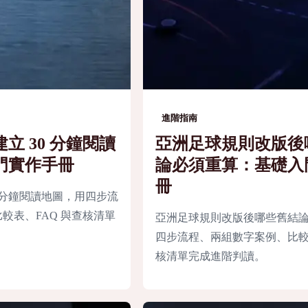
進階指南
立 30 分鐘閱讀
亞洲足球規則改版後
門實作手冊
論必須重算：基礎入
冊
0 分鐘閱讀地圖，用四步流
較表、FAQ 與查核清單
亞洲足球規則改版後哪些舊結
四步流程、兩組數字案例、比較表
核清單完成進階判讀。